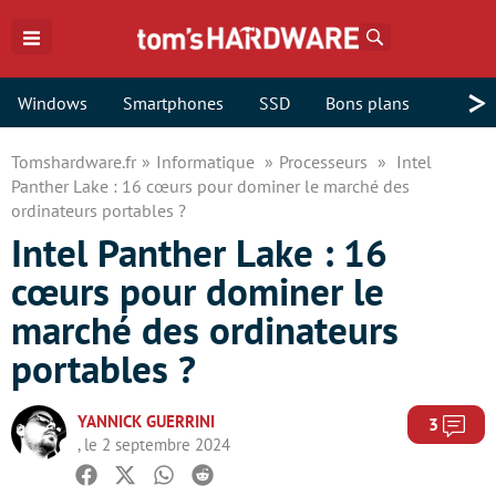
Rechercher
>
Windows
Smartphones
SSD
Bons plans
Tomshardware.fr
Informatique
Processeurs
Intel
Panther Lake : 16 cœurs pour dominer le marché des
ordinateurs portables ?
Intel Panther Lake : 16
cœurs pour dominer le
marché des ordinateurs
portables ?
YANNICK GUERRINI
Com
3
, le 2 septembre 2024
Facebook
Twitter
Whatsapp
Reddit