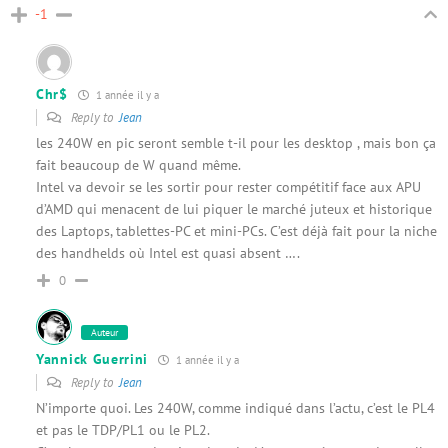
-1
Chr$
1 année il y a
Reply to
Jean
les 240W en pic seront semble t-il pour les desktop , mais bon ça
fait beaucoup de W quand même.
Intel va devoir se les sortir pour rester compétitif face aux APU
d’AMD qui menacent de lui piquer le marché juteux et historique
des Laptops, tablettes-PC et mini-PCs. C’est déjà fait pour la niche
des handhelds où Intel est quasi absent ….
0
Auteur
Yannick Guerrini
1 année il y a
Reply to
Jean
N’importe quoi. Les 240W, comme indiqué dans l’actu, c’est le PL4
et pas le TDP/PL1 ou le PL2.