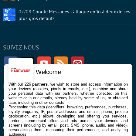
07/08
Google Messages s’attaque enfin à deux de ses
plus gros défauts
SUIVEZ-NOUS
Facebook
Twitter
Youtube
RSS
Newsletter
Welcome
With our 226
partners
, we wish to store and access information on
ENTREPRISE
À PROPOS
your devices (cookies, pixels in emails, etc.), combine and share
your personal data with our partners, whether collected on this
website or in our emails, already held by some of us, or obtained
Confidentialité et Cookies
Contact
later, including in other contexts.
Processing this data (identifiers, browsing, preferences, purchases,
Mentions légales et CGU
loyalty programs, IP, postal addresses and emails, phone, precise
geolocation, etc.) allows developing and offering you services,
Préférences Cookies
content, commercial offers and ads across your devices and
screens (including by email, post, SMS, phone, audio, and video),
Qui sommes nous
personalising them, measuring their performance, and analysing
audiences.