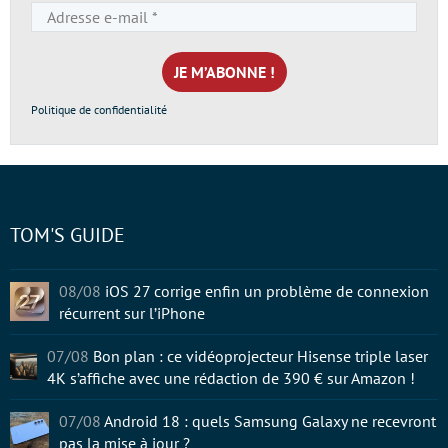
Adresse
e-
mail
*
Politique de confidentialité
TOM'S GUIDE
08/08
iOS 27 corrige enfin un problème de connexion
récurrent sur l’iPhone
07/08
Bon plan : ce vidéoprojecteur Hisense triple laser
4K s’affiche avec une rédaction de 390 € sur Amazon !
07/08
Android 18 : quels Samsung Galaxy ne recevront
pas la mise à jour ?