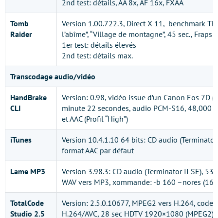
2nd test: détails, AA 8x, AF 16x, FXAA
Tomb
Version 1.00.722.3, Direct X 11, benchmark TH
Raider
l’abîme”, “Village de montagne”, 45 sec., Fraps
1er test: détails élevés
2nd test: détails max.
Transcodage audio/vidéo
HandBrake
Version: 0.98, vidéo issue d’un Canon Eos 7D (
CLI
minute 22 secondes, audio PCM-S16, 48,000 Hz
et AAC (Profil “High”)
iTunes
Version 10.4.1.10 64 bits: CD audio (Terminator 
format AAC par défaut
Lame MP3
Version 3.98.3: CD audio (Terminator II SE), 53
WAV vers MP3, xommande: -b 160 –nores (160
TotalCode
Version: 2.5.0.10677, MPEG2 vers H.264, code
Studio 2.5
H.264/AVC, 28 sec HDTV 1920×1080 (MPEG2), 