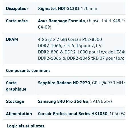
Dissipateur
Xigmatek HDT-S1283
120 mm
Carte mère
Asus Rampage Formula
, chipset Intel X48 Ex
04-09)
DRAM
4 Go (2 x 2 GB) Corsair PC2-8500
DDR2-1066, 5-5-5-15pour 2,1 V
DDR2-890 & DDR2-1000 pour l’o/c de l’E840
DDR2-1066 & DDR2-1045 tRD 07 pour l’o/c 
Composants communs
Carte
Sapphire Radeon HD 7970
, GPU @ 950 MHz,
graphique
Stockage
Samsung 840 Pro 256 Go
, SATA 6Gb/s
Alimentation
Corsair Professional Series HX1050
, 1050 Wat
Logiciels et pilotes