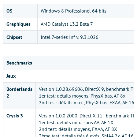
OS
Windows 8 Professionel 64 bits
Graphiques
AMD Catalyst 13.2 Beta 7
Chipset
Intel 7-series Inf v. 9.3.1026
Benchmarks
Jeux
Borderlands
Version 1.0.28.69606, DirectX 9, benchmark TH
2
1er test: détails moyens, PhysX bas, AF 8x
2nd test: détails max., PhysX bas, FXAA, AF 16x
Crysis 3
Version 1.0.0.2000, Direct X 11, benchmark THW
1er test: détails min., sans AA, AF 1X
2nd test: détails moyens, FXAA, AF 8X
3ème test: détails très élevés, SMAA 2x, AF 16X