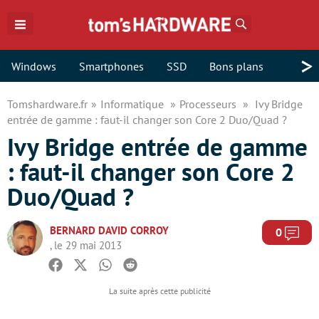
Rechercher
>
Windows
Smartphones
SSD
Bons plans
Tomshardware.fr
Informatique
Processeurs
Ivy Bridge
entrée de gamme : faut-il changer son Core 2 Duo/Quad ?
Ivy Bridge entrée de gamme
: faut-il changer son Core 2
Duo/Quad ?
BERNARD DAVID CORROY
Com
0
, le 29 mai 2013
Facebook
Twitter
Whatsapp
Reddit