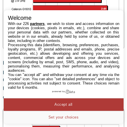
Welcome
With our 226
partners
, we wish to store and access information on
your devices (cookies, pixels in emails, etc.), combine and share
your personal data with our partners, whether collected on this
website or in our emails, already held by some of us, or obtained
later, including in other contexts.
Processing this data (identifiers, browsing, preferences, purchases,
loyalty programs, IP, postal addresses and emails, phone, precise
geolocation, etc.) allows developing and offering you services,
content, commercial offers and ads across your devices and
HandBrake et Total Code Studio video studio
screens (including by email, post, SMS, phone, audio, and video),
personalising them, measuring their performance, and analysing
permettent à l’architecture Ivy Bridge de s’illustrer : le
audiences.
You can "accept all" and withdraw your consent at any time via the
Celeron surpasse l’E8400 sans discussion, tandis que
"cookie" icon
. You can also "set detailed preferences" and object to
processing activities not subject to consent. These choices remain
le Pentium G2020 est capable de rivaliser avec l’E8400
valid for 6 months.
powered by
overclocké et ce malgré un handicap de 1100 MHz !
Accept all
Set your choices