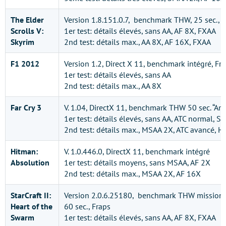
The Elder
Version 1.8.151.0.7, benchmark THW, 25 sec., 
Scrolls V:
1er test: détails élevés, sans AA, AF 8X, FXAA
Skyrim
2nd test: détails max., AA 8X, AF 16X, FXAA
F1 2012
Version 1.2, Direct X 11, benchmark intégré, Fr
1er test: détails élevés, sans AA
2nd test: détails max., AA 8X
Far Cry 3
V. 1.04, DirectX 11, benchmark THW 50 sec. “Am
1er test: détails élevés, sans AA, ATC normal, S
2nd test: détails max., MSAA 2X, ATC avancé, 
Hitman:
V. 1.0.446.0, DirectX 11, benchmark intégré
Absolution
1er test: détails moyens, sans MSAA, AF 2X
2nd test: détails max., MSAA 2X, AF 16X
StarCraft II:
Version 2.0.6.25180, benchmark THW mission 
Heart of the
60 sec., Fraps
Swarm
1er test: détails élevés, sans AA, AF 8X, FXAA