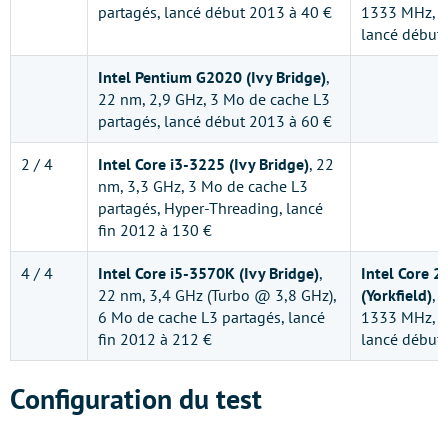
partagés, lancé début 2013 à 40 €
1333 MHz, 6
lancé début
Intel Pentium G2020 (Ivy Bridge)
,
22 nm, 2,9 GHz, 3 Mo de cache L3
partagés, lancé début 2013 à 60 €
2 / 4
Intel Core i3-3225 (Ivy Bridge)
, 22
nm, 3,3 GHz, 3 Mo de cache L3
partagés, Hyper-Threading, lancé
fin 2012 à 130 €
4 / 4
Intel Core i5-3570K (Ivy Bridge)
,
Intel Core 
22 nm, 3,4 GHz (Turbo @ 3,8 GHz),
(Yorkfield)
, 
6 Mo de cache L3 partagés, lancé
1333 MHz, 1
fin 2012 à 212 €
lancé début
Configuration du test