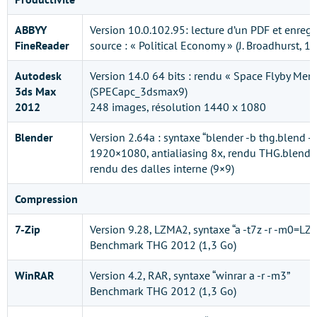
ABBYY
Version 10.0.102.95: lecture d’un PDF et enreg
FineReader
source : « Political Economy » (J. Broadhurst, 
Autodesk
Version 14.0 64 bits : rendu « Space Flyby Ment
3ds Max
(SPECapc_3dsmax9)
2012
248 images, résolution 1440 x 1080
Blender
Version 2.64a : syntaxe “blender -b thg.blend -f 
1920×1080, antialiasing 8x, rendu THG.blend, 
rendu des dalles interne (9×9)
Compression
7-Zip
Version 9.28, LZMA2, syntaxe “a -t7z -r -m0=L
Benchmark THG 2012 (1,3 Go)
WinRAR
Version 4.2, RAR, syntaxe “winrar a -r -m3”
Benchmark THG 2012 (1,3 Go)