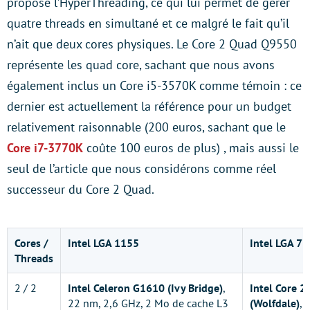
propose l’HyperThreading, ce qui lui permet de gérer
quatre threads en simultané et ce malgré le fait qu’il
n’ait que deux cores physiques. Le Core 2 Quad Q9550
représente les quad core, sachant que nous avons
également inclus un Core i5-3570K comme témoin : ce
dernier est actuellement la référence pour un budget
relativement raisonnable (200 euros, sachant que le
Core i7-3770K
coûte 100 euros de plus) , mais aussi le
seul de l’article que nous considérons comme réel
successeur du Core 2 Quad.
Cores /
Intel LGA 1155
Intel LGA 77
Threads
2 / 2
Intel Celeron G1610 (Ivy Bridge)
,
Intel Core 
22 nm, 2,6 GHz, 2 Mo de cache L3
(Wolfdale)
, 