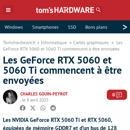
Rechercher
>
Windows
Smartphones
SSD
Bons plans
Tomshardware.fr
Informatique
Cartes graphiques
Les
GeForce RTX 5060 et 5060 Ti commencent à être envoyées
Les GeForce RTX 5060 et
5060 Ti commencent à être
envoyées
CHARLES GOUIN-PEYROT
Com
0
, le 8 avril 2025
Facebook
Twitter
Whatsapp
Reddit
Les NVIDIA GeForce RTX 5060 Ti et RTX 5060,
équipées de mémoire GDDR7 et d’un bus de 128