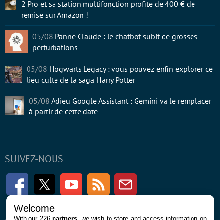
2 Pro et sa station multifonction profite de 400 € de
remise sur Amazon !
05/08
Panne Claude : le chatbot subit de grosses
perturbations
05/08
Hogwarts Legacy : vous pouvez enfin explorer ce
lieu culte de la saga Harry Potter
05/08
Adieu Google Assistant : Gemini va le remplacer
à partir de cette date
SUIVEZ-NOUS
Facebook
Twitter
Youtube
RSS
Newsletter
Welcome
With our 226
partners
, we wish to store and access information on