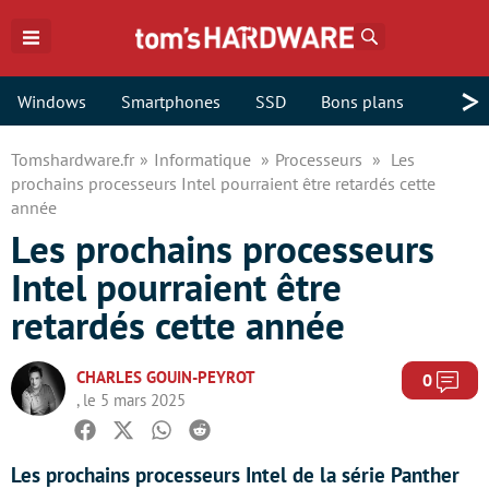
Rechercher
>
Windows
Smartphones
SSD
Bons plans
Tomshardware.fr
Informatique
Processeurs
Les
prochains processeurs Intel pourraient être retardés cette
année
Les prochains processeurs
Intel pourraient être
retardés cette année
CHARLES GOUIN-PEYROT
Com
0
, le 5 mars 2025
Facebook
Twitter
Whatsapp
Reddit
Les prochains processeurs Intel de la série Panther