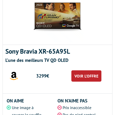
Sony Bravia XR-65A95L
L'une des meilleurs TV QD OLED
3299€
VOIR L’OFFRE
ON AIME
ON N’AIME PAS
Une image à
Prix inaccessible
couper le souffle
Pas de pied central