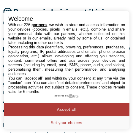
🤔 Pourquoi choisir un téléviseur
Welcome
65 pouces ?
With our 226
partners
, we wish to store and access information on
your devices (cookies, pixels in emails, etc.), combine and share
your personal data with our partners, whether collected on this
Ce format offre un équilibre parfait
entre immersion et
website or in our emails, already held by some of us, or obtained
later, including in other contexts.
praticité
en s’adaptant bien à la plupart des espaces de
Processing this data (identifiers, browsing, preferences, purchases,
loyalty programs, IP, postal addresses and emails, phone, precise
vie tout en offrant un vrai spectacle. Les modèles de
geolocation, etc.) allows developing and offering you services,
content, commercial offers and ads across your devices and
65 pouces
intègrent souvent les dernières innovations
screens (including by email, post, SMS, phone, audio, and video),
personalising them, measuring their performance, and analysing
technologiques, comme la résolution
4K Ultra HD
,
audiences.
You can "accept all" and withdraw your consent at any time via the
garantissant une qualité d’image exceptionnelle. En
"cookie" icon
. You can also "set detailed preferences" and object to
processing activities not subject to consent. These choices remain
termes de prix, ces téléviseurs sont devenus
plus
valid for 6 months.
powered by
abordables
avec les années, offrant aujourd’hui
un
excellent rapport qualité/prix.
Accept all
Set your choices
D’autant plus que les téléviseurs
65 pouces
sont