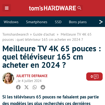
Rechercher
>
Windows
Smartphones
SSD
Bons plans
Tomshardware.fr
Guide d'achat
Meilleure TV 4K 65
pouces : quel téléviseur 165 cm acheter en 2024 ?
Meilleure TV 4K 65 pouces :
quel téléviseur 165 cm
acheter en 2024 ?
JULIETTE DEFRANCE
Com
0
, le 4 juillet 2024
Facebook
Twitter
Whatsapp
Reddit
Si les téléviseurs 65 pouces ne faisaient pas partie
des modèles les plus recherchés ces dernières