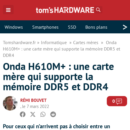
Rechercher
>
Windows
Smartphones
SSD
Bons plans
Tomshardware.fr
Informatique
Cartes mères
Onda
H610M+ : une carte mère qui supporte la mémoire DDR5 et
DDR4
Onda H610M+ : une carte
mère qui supporte la
mémoire DDR5 et DDR4
RÉMI BOUVET
Com
0
, le 7 mars 2022
Facebook
Twitter
Whatsapp
Reddit
Pour ceux qui n’arrivent pas à choisir entre un