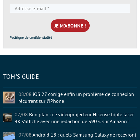
Adresse
e-
mail
*
Politique de confidentialité
TOM'S GUIDE
08/08
iOS 27 corrige enfin un problème de connexion
récurrent sur l’iPhone
07/08
Bon plan : ce vidéoprojecteur Hisense triple laser
4K s’affiche avec une rédaction de 390 € sur Amazon !
07/08
Android 18 : quels Samsung Galaxy ne recevront