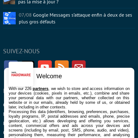
pas la mise à jour ?
07/08
Google Messages s’attaque enfin à deux de ses
plus gros défauts
SUIVEZ-NOUS
Facebook
Twitter
Youtube
RSS
Newsletter
Welcome
With our 226
partners
, we wish to store and access information on
ENTREPRISE
À PROPOS
your devices (cookies, pixels in emails, etc.), combine and share
your personal data with our partners, whether collected on this
website or in our emails, already held by some of us, or obtained
Confidentialité et Cookies
Contact
later, including in other contexts.
Processing this data (identifiers, browsing, preferences, purchases,
Mentions légales et CGU
loyalty programs, IP, postal addresses and emails, phone, precise
geolocation, etc.) allows developing and offering you services,
Préférences Cookies
content, commercial offers and ads across your devices and
screens (including by email, post, SMS, phone, audio, and video),
Qui sommes nous
personalising them, measuring their performance, and analysing