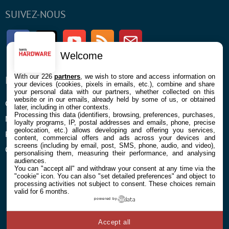
SUIVEZ-NOUS
Facebook
Twitter
Youtube
RSS
Newsletter
Welcome
With our 226
partners
, we wish to store and access information on
ENTREPRISE
À PROPOS
your devices (cookies, pixels in emails, etc.), combine and share
your personal data with our partners, whether collected on this
website or in our emails, already held by some of us, or obtained
Confidentialité et Cookies
Contact
later, including in other contexts.
Processing this data (identifiers, browsing, preferences, purchases,
Mentions légales et CGU
loyalty programs, IP, postal addresses and emails, phone, precise
geolocation, etc.) allows developing and offering you services,
Préférences Cookies
content, commercial offers and ads across your devices and
screens (including by email, post, SMS, phone, audio, and video),
Qui sommes nous
personalising them, measuring their performance, and analysing
audiences.
You can "accept all" and withdraw your consent at any time via the
"cookie" icon
. You can also "set detailed preferences" and object to
processing activities not subject to consent. These choices remain
valid for 6 months.
powered by
© 2026 Galaxie Media Tous droits réservés
Accept all