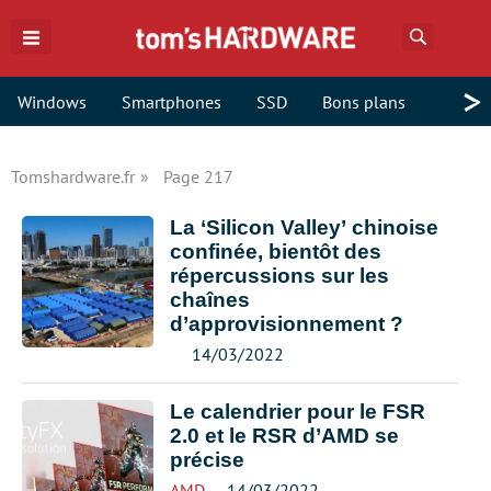
Recherch
>
Windows
Smartphones
SSD
Bons plans
Tomshardware.fr
Page 217
La ‘Silicon Valley’ chinoise
confinée, bientôt des
répercussions sur les
chaînes
d’approvisionnement ?
14/03/2022
Le calendrier pour le FSR
2.0 et le RSR d’AMD se
précise
AMD
14/03/2022