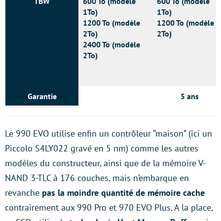
TBW
600 To (modèle
600 To (modèle
1To)
1To)
1200 To (modèle
1200 To (modèle
2To)
2To)
2400 To (modèle
2To)
Garantie
5 ans
Le 990 EVO utilise enfin un contrôleur “maison” (ici un
Piccolo S4LY022 gravé en 5 nm) comme les autres
modèles du constructeur, ainsi que de la mémoire V-
NAND 3-TLC à 176 couches, mais n’embarque en
revanche
pas la moindre quantité de mémoire cache
contrairement aux 990 Pro et 970 EVO Plus. A la place,