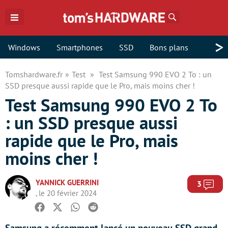
Rechercher
>
Windows
Smartphones
SSD
Bons plans
Tomshardware.fr
Test
Test Samsung 990 EVO 2 To : un
SSD presque aussi rapide que le Pro, mais moins cher !
Test Samsung 990 EVO 2 To
: un SSD presque aussi
rapide que le Pro, mais
moins cher !
YANNICK GUERRINI
Com
3
, le 20 février 2024
Facebook
Twitter
Whatsapp
Reddit