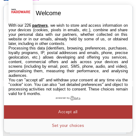
🔥 Les Tendances
Welcome
With our 226
partners
, we wish to store and access information on
Prix RAM
your devices (cookies, pixels in emails, etc.), combine and share
your personal data with our partners, whether collected on this
Apple iPhone
website or in our emails, already held by some of us, or obtained
later, including in other contexts.
Nvidia
Processing this data (identifiers, browsing, preferences, purchases,
loyalty programs, IP, postal addresses and emails, phone, precise
geolocation, etc.) allows developing and offering you services,
IA
content, commercial offers and ads across your devices and
screens (including by email, post, SMS, phone, audio, and video),
GTA 6
personalising them, measuring their performance, and analysing
audiences.
You can "accept all" and withdraw your consent at any time via the
"cookie" icon
. You can also "set detailed preferences" and object to
processing activities not subject to consent. These choices remain
valid for 6 months.
Newsletter
powered by
Abonnez-vous à notre newsletter pour recevoir nos
Accept all
dernières actus par mail !
Set your choices
Adresse
e-