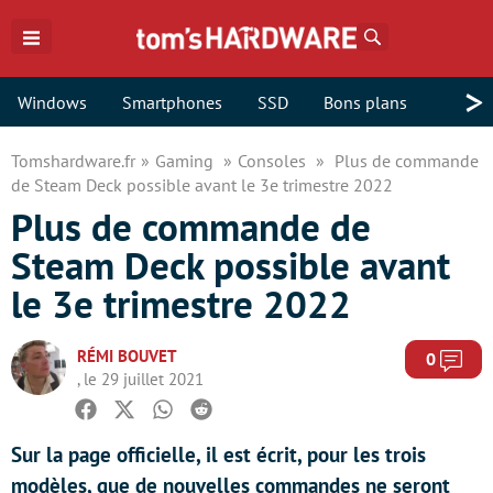
Rechercher
>
Windows
Smartphones
SSD
Bons plans
Tomshardware.fr
Gaming
Consoles
Plus de commande
de Steam Deck possible avant le 3e trimestre 2022
Plus de commande de
Steam Deck possible avant
le 3e trimestre 2022
RÉMI BOUVET
Com
0
, le 29 juillet 2021
Facebook
Twitter
Whatsapp
Reddit
Sur la page officielle, il est écrit, pour les trois
modèles, que de nouvelles commandes ne seront