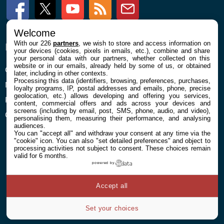
Facebook
Twitter
Youtube
RSS
Newsletter
Welcome
With our 226
partners
, we wish to store and access information on
ENTREPRISE
À PROPOS
your devices (cookies, pixels in emails, etc.), combine and share
your personal data with our partners, whether collected on this
website or in our emails, already held by some of us, or obtained
Confidentialité et Cookies
Contact
later, including in other contexts.
Processing this data (identifiers, browsing, preferences, purchases,
Mentions légales et CGU
loyalty programs, IP, postal addresses and emails, phone, precise
geolocation, etc.) allows developing and offering you services,
Préférences Cookies
content, commercial offers and ads across your devices and
screens (including by email, post, SMS, phone, audio, and video),
Qui sommes nous
personalising them, measuring their performance, and analysing
audiences.
You can "accept all" and withdraw your consent at any time via the
"cookie" icon
. You can also "set detailed preferences" and object to
processing activities not subject to consent. These choices remain
valid for 6 months.
powered by
© 2026 Galaxie Media Tous droits réservés
Accept all
Set your choices