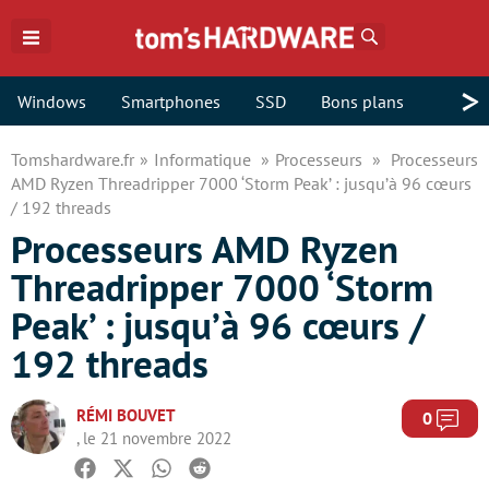
Rechercher
>
Windows
Smartphones
SSD
Bons plans
Tomshardware.fr
Informatique
Processeurs
Processeurs
AMD Ryzen Threadripper 7000 ‘Storm Peak’ : jusqu’à 96 cœurs
/ 192 threads
Processeurs AMD Ryzen
Threadripper 7000 ‘Storm
Peak’ : jusqu’à 96 cœurs /
192 threads
RÉMI BOUVET
Com
0
, le 21 novembre 2022
Facebook
Twitter
Whatsapp
Reddit