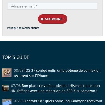
Adresse
e-
mail
*
Politique de confidentialité
TOM'S GUIDE
08/08
iOS 27 corrige enfin un problème de connexion
récurrent sur l’iPhone
07/08
Bon plan : ce vidéoprojecteur Hisense triple laser
4K s’affiche avec une rédaction de 390 € sur Amazon !
07/08
Android 18 : quels Samsung Galaxy ne recevront