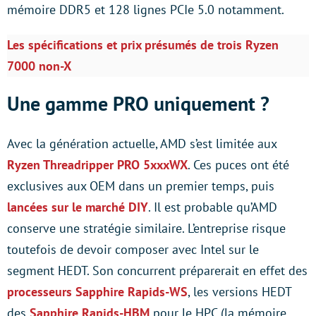
mémoire DDR5 et 128 lignes PCIe 5.0 notamment.
Les spécifications et prix présumés de trois Ryzen
7000 non-X
Une gamme PRO uniquement ?
Avec la génération actuelle, AMD s’est limitée aux
Ryzen Threadripper PRO 5xxxWX
. Ces puces ont été
exclusives aux OEM dans un premier temps, puis
lancées sur le marché DIY
. Il est probable qu’AMD
conserve une stratégie similaire. L’entreprise risque
toutefois de devoir composer avec Intel sur le
segment HEDT. Son concurrent préparerait en effet des
processeurs Sapphire Rapids-WS
, les versions HEDT
des
Sapphire Rapids-HBM
pour le HPC (la mémoire