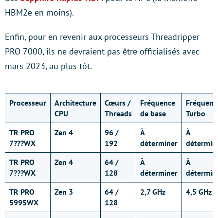
HBM2e en moins).
Enfin, pour en revenir aux processeurs Threadripper
PRO 7000, ils ne devraient pas être officialisés avec
mars 2023, au plus tôt.
Processeur
Architecture
Cœurs /
Fréquence
Fréquenc
CPU
Threads
de base
Turbo
TR PRO
Zen 4
96 /
À
À
7???WX
192
déterminer
détermin
TR PRO
Zen 4
64 /
À
À
7???WX
128
déterminer
détermin
TR PRO
Zen 3
64 /
2,7 GHz
4,5 GHz
5995WX
128