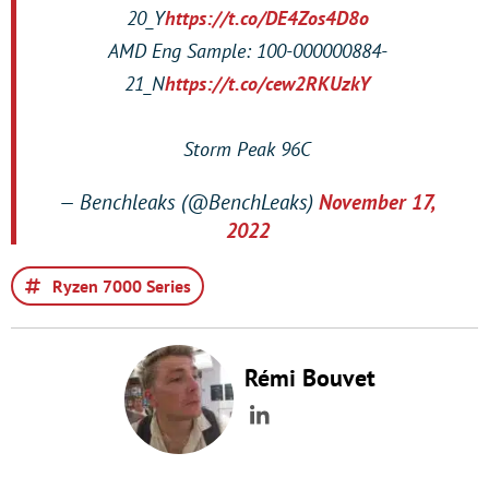
20_Y
https://t.co/DE4Zos4D8o
AMD Eng Sample: 100-000000884-
21_N
https://t.co/cew2RKUzkY
Storm Peak 96C
— Benchleaks (@BenchLeaks)
November 17,
2022
Ryzen 7000 Series
Rémi Bouvet
LinkedIn