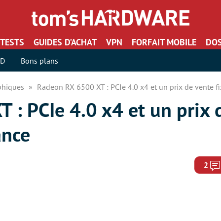
TESTS
GUIDES D’ACHAT
VPN
FORFAIT MOBILE
DOS
SD
Bons plans
aphiques
Radeon RX 6500 XT : PCIe 4.0 x4 et un prix de vente f
: PCIe 4.0 x4 et un prix d
ance
2