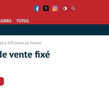
Facebook
Twitter
Facebook
Rechercher
SIERS
TUTOS
ixé à 299 euros en France
e vente fixé
Commentaires