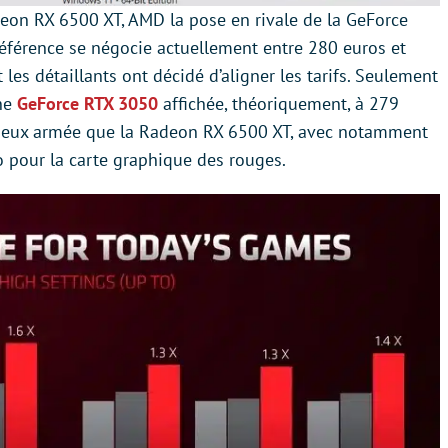
deon RX 6500 XT, AMD la pose en rivale de la GeForce
référence se négocie actuellement entre 280 euros et
 les détaillants ont décidé d’aligner les tarifs. Seulement
ine
GeForce RTX 3050
affichée, théoriquement, à 279
e mieux armée que la Radeon RX 6500 XT, avec notamment
pour la carte graphique des rouges.