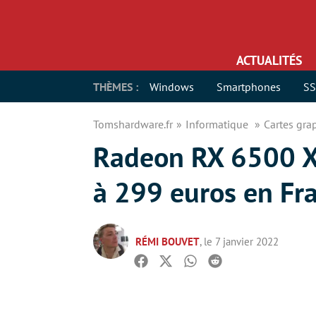
ACTUALITÉS
THÈMES :
Windows
Smartphones
S
Tomshardware.fr
Informatique
Cartes gr
Radeon RX 6500 XT 
à 299 euros en Fr
RÉMI BOUVET
, le 7 janvier 2022
Facebook
Twitter
Whatsapp
Reddit