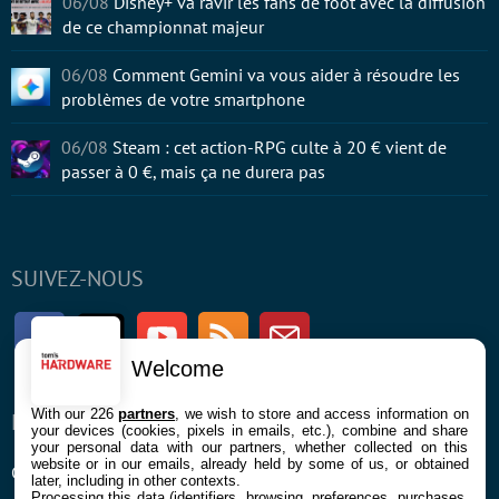
06/08
Disney+ va ravir les fans de foot avec la diffusion
de ce championnat majeur
06/08
Comment Gemini va vous aider à résoudre les
problèmes de votre smartphone
06/08
Steam : cet action-RPG culte à 20 € vient de
passer à 0 €, mais ça ne durera pas
SUIVEZ-NOUS
Facebook
Twitter
Youtube
RSS
Newsletter
Welcome
With our 226
partners
, we wish to store and access information on
ENTREPRISE
À PROPOS
your devices (cookies, pixels in emails, etc.), combine and share
your personal data with our partners, whether collected on this
website or in our emails, already held by some of us, or obtained
Confidentialité et Cookies
Contact
later, including in other contexts.
Processing this data (identifiers, browsing, preferences, purchases,