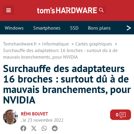
Rechercher
>
Windows
Smartphones
SSD
Bons plans
Tomshardware.fr
Informatique
Cartes graphiques
Surchauffe des adaptateurs 16 broches : surtout dû à de
mauvais branchements, pour NVIDIA
Surchauffe des adaptateurs
16 broches : surtout dû à de
mauvais branchements, pour
NVIDIA
RÉMI BOUVET
Com
0
, le 23 novembre 2022
Facebook
Twitter
Whatsapp
Reddit