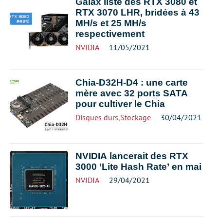
Galax liste des RTX 3080 et
RTX 3070 LHR, bridées à 43
MH/s et 25 MH/s
respectivement
NVIDIA
11/05/2021
Chia-D32H-D4 : une carte
mère avec 32 ports SATA
pour cultiver le Chia
Disques durs
,
Stockage
30/04/2021
NVIDIA lancerait des RTX
3000 ‘Lite Hash Rate’ en mai
NVIDIA
29/04/2021