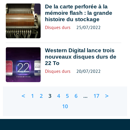
De la carte perforée à la
mémoire flash : la grande
histoire du stockage
Disques durs
25/07/2022
Western Digital lance trois
nouveaux disques durs de
22 To
Disques durs
20/07/2022
<
>
1
2
3
4
5
6
…
17
10