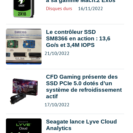
à sa gamme Mach.2 Exos
Disques durs
16/11/2022
Le contrôleur SSD
SM8366 en action : 13,6
Go/s et 3,4M IOPS
21/10/2022
CFD Gaming présente des
SSD PCIe 5.0 dotés d’un
système de refroidissement
actif
17/10/2022
Seagate lance Lyve Cloud
Analytics