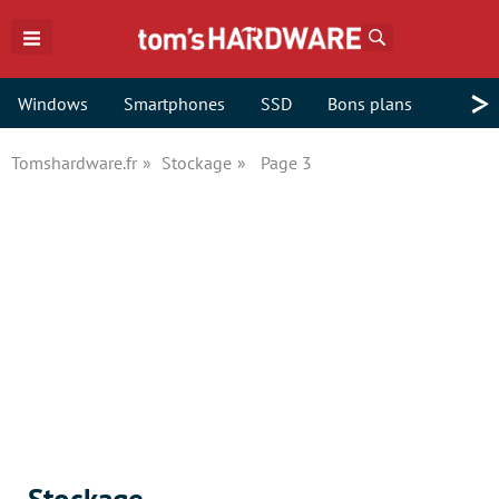
Rechercher
>
Windows
Smartphones
SSD
Bons plans
Tomshardware.fr
Stockage
Page 3