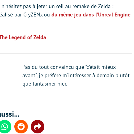
 n’hésitez pas à jeter un œil au remake de Zelda :
réalisé par CryZENx ou
du même jeu dans l’Unreal Engine
 The Legend of Zelda
Pas du tout convaincu que "c'était mieux
avant", je préfère m'intéresser à demain plutôt
que fantasmer hier.
ussi...
din
Whatsapp
Reddit
Share