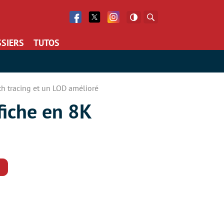
Facebook
Twitter
Facebook
Rechercher
SIERS
TUTOS
th tracing et un LOD amélioré
fiche en 8K
Commentaires