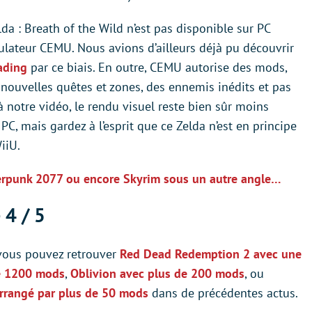
da : Breath of the Wild n’est pas disponible sur PC
émulateur CEMU. Nous avions d’ailleurs déjà pu découvrir
ading
par ce biais. En outre, CEMU autorise des mods,
nouvelles quêtes et zones, des ennemis inédits et pas
à notre vidéo, le rendu visuel reste bien sûr moins
C, mais gardez à l’esprit que ce Zelda n’est en principe
iiU.
rpunk 2077 ou encore Skyrim sous un autre angle…
 4 / 5
 vous pouvez retrouver
Red Dead Redemption 2 avec une
e 1200 mods
,
Oblivion avec plus de 200 mods
, ou
rrangé par plus de 50 mods
dans de précédentes actus.