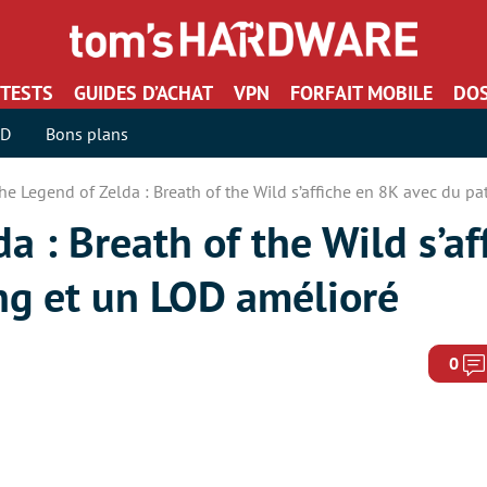
TESTS
GUIDES D’ACHAT
VPN
FORFAIT MOBILE
DOS
SD
Bons plans
he Legend of Zelda : Breath of the Wild s’affiche en 8K avec du pa
a : Breath of the Wild s’af
ng et un LOD amélioré
0