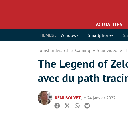
ACTUALITÉS
THÈMES :
Windows
Smartphones
S
Tomshardware.fr
Gaming
Jeux-vidéo
T
The Legend of Zeld
avec du path traci
RÉMI BOUVET
, le 24 janvier 2022
Facebook
Twitter
Whatsapp
Reddit