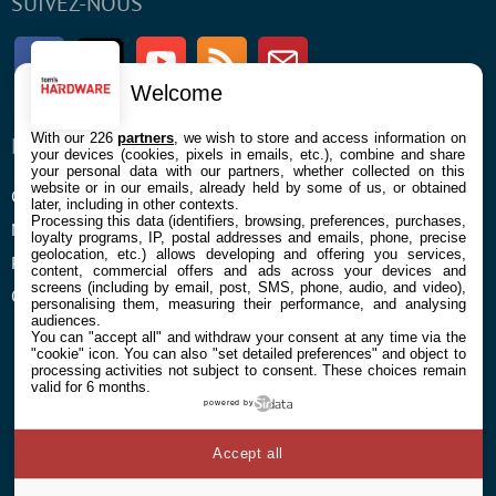
SUIVEZ-NOUS
Facebook
Twitter
Youtube
RSS
Newsletter
Welcome
With our 226
partners
, we wish to store and access information on
ENTREPRISE
À PROPOS
your devices (cookies, pixels in emails, etc.), combine and share
your personal data with our partners, whether collected on this
website or in our emails, already held by some of us, or obtained
Confidentialité et Cookies
Contact
later, including in other contexts.
Processing this data (identifiers, browsing, preferences, purchases,
Mentions légales et CGU
loyalty programs, IP, postal addresses and emails, phone, precise
geolocation, etc.) allows developing and offering you services,
Préférences Cookies
content, commercial offers and ads across your devices and
screens (including by email, post, SMS, phone, audio, and video),
Qui sommes nous
personalising them, measuring their performance, and analysing
audiences.
You can "accept all" and withdraw your consent at any time via the
"cookie" icon
. You can also "set detailed preferences" and object to
processing activities not subject to consent. These choices remain
valid for 6 months.
powered by
© 2026 Galaxie Media Tous droits réservés
Accept all