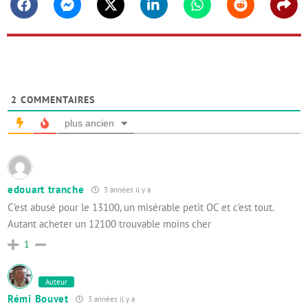
Facebook
Messenger
Twitter
Linkedin
Whatsapp
Reddit
Shar
2
COMMENTAIRES
plus ancien
edouart tranche
3 années il y a
C’est abusé pour le 13100, un misérable petit OC et c’est tout.
Autant acheter un 12100 trouvable moins cher
1
Auteur
Rémi Bouvet
3 années il y a