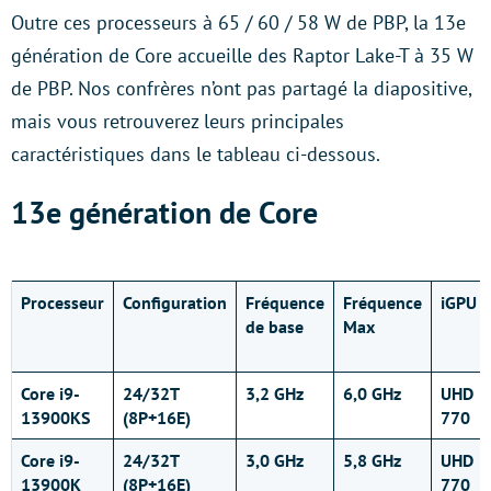
Outre ces processeurs à 65 / 60 / 58 W de PBP, la 13e
génération de Core accueille des Raptor Lake-T à 35 W
de PBP. Nos confrères n’ont pas partagé la diapositive,
mais vous retrouverez leurs principales
caractéristiques dans le tableau ci-dessous.
13e génération de Core
Processeur
Configuration
Fréquence
Fréquence
iGPU
de base
Max
Core i9-
24/32T
3,2 GHz
6,0 GHz
UHD
13900KS
(8P+16E)
770
Core i9-
24/32T
3,0 GHz
5,8 GHz
UHD
13900K
(8P+16E)
770