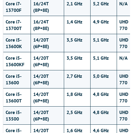
Core i7-
16/24T
2,1 GHz
5,2 GHz
N/A
13700F
(8P+8E)
Core i7-
16/24T
1,4 GHz
4,9 GHz
UHD
13700T
(8P+8E)
770
Core i5-
14/20T
3,5 GHz
5,1 GHz
UHD
13600K
(6P+8E)
770
Core i5-
14/20T
3,5 GHz
5,1 GHz
N/A
13600KF
(6P+8E)
Core i5-
14/20T
2,7 GHz
5,0 GHz
UHD
13600
(6P+8E)
770
Core i5-
14/20T
1,8 GHz
4,8 GHz
UHD
13600T
(6P+8E)
770
Core i5-
14/20T
2,5 GHz
4,8 GHz
UHD
13500
(6P+8E)
770
Core i5-
14/20T
1,6 GHz
4,6 GHz
UHD