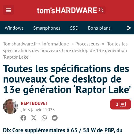
Rechercher
>
Windows
Smartphones
SSD
Bons plans
Tomshardware.fr
Informatique
Processeurs
Toutes les
spécifications des nouveaux Core desktop de 13e génération
‘Raptor Lake’
Toutes les spécifications des
nouveaux Core desktop de
13e génération ‘Raptor Lake’
RÉMI BOUVET
Com
2
, le 3 janvier 2023
Facebook
Twitter
Whatsapp
Reddit
Dix Core supplémentaires à 65 / 58 W de PBP, du