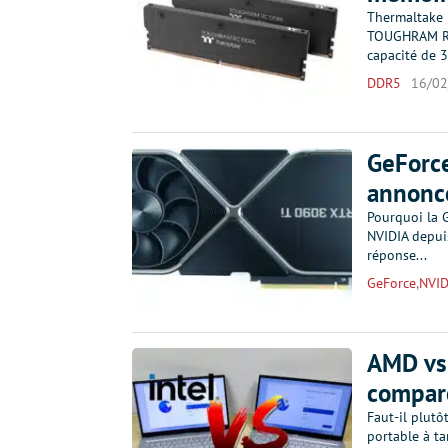
Thermaltake
TOUGHRAM RC,
capacité de 
DDR5
16/02
GeForce
annoncé
Pourquoi la 
NVIDIA depui
réponse...
GeForce
,
NVID
AMD vs 
comparé
Faut-il plut
portable à ta