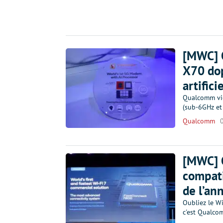
[MWC] 
X70 dop
artifici
Qualcomm vi
(sub-6GHz et
Qualcomm
[MWC] Q
compati
de l’an
Oubliez le Wi
c'est Qualco