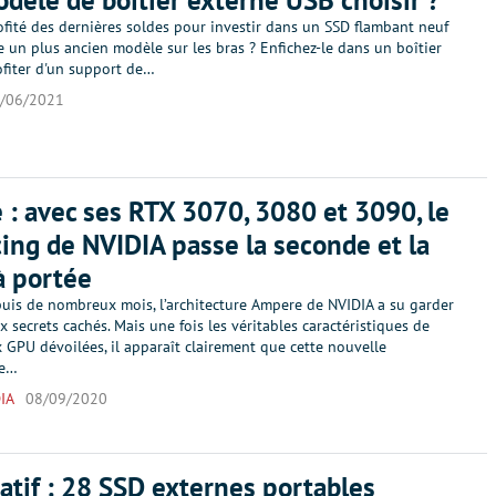
dèle de boîtier externe USB choisir ?
fité des dernières soldes pour investir dans un SSD flambant neuf
te un plus ancien modèle sur les bras ? Enfichez-le dans un boîtier
ofiter d'un support de…
/06/2021
: avec ses RTX 3070, 3080 et 3090, le
cing de NVIDIA passe la seconde et la
à portée
uis de nombreux mois, l’architecture Ampere de NVIDIA a su garder
x secrets cachés. Mais une fois les véritables caractéristiques de
 GPU dévoilées, il apparaît clairement que cette nouvelle
de…
IA
08/09/2020
tif : 28 SSD externes portables