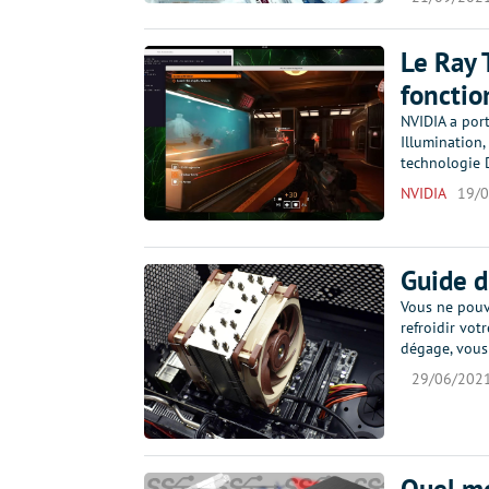
Le Ray 
fonctio
NVIDIA a port
Illumination,
technologie 
NVIDIA
19/
Guide d
Vous ne pouve
refroidir votr
dégage, vous
29/06/202