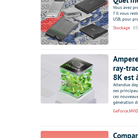
Quel mo
Vous avez pro
? Il vous res
USB, pour pr
Stockage
03
Ampere 
ray-tra
8K est 
Attendue dep
ses principau
ces nouveaux
génération 
GeForce
,
NVID
Compara