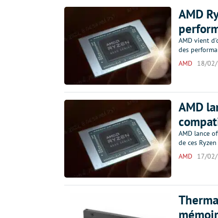
AMD Ryz
perfor
AMD vient d'o
des performan
AMD
18/02
AMD lan
compat
AMD lance of
de ces Ryzen
AMD
17/02
Thermal
mémoir