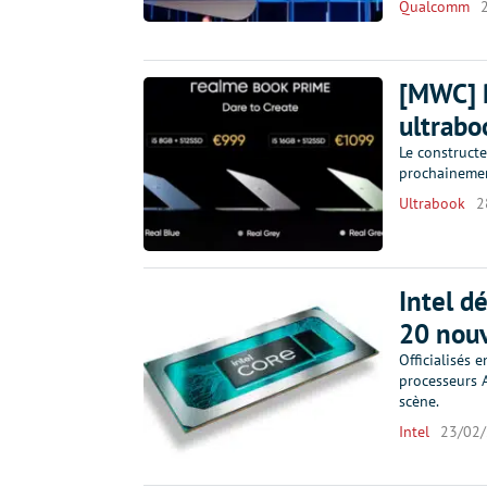
Qualcomm
[MWC] 
ultrabo
Le construct
prochainemen
Ultrabook
2
Intel d
20 nou
Officialisés
processeurs 
scène.
Intel
23/02