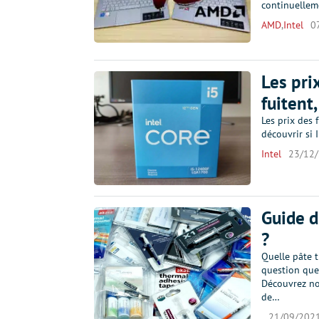
continuellem
AMD
,
Intel
0
Les pri
fuitent
Les prix des 
découvrir si 
Intel
23/12
Guide d
?
Quelle pâte t
question que
Découvrez not
de…
21/09/202