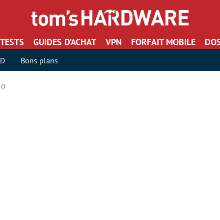
TESTS
GUIDES D’ACHAT
VPN
FORFAIT MOBILE
DOS
SD
Bons plans
10