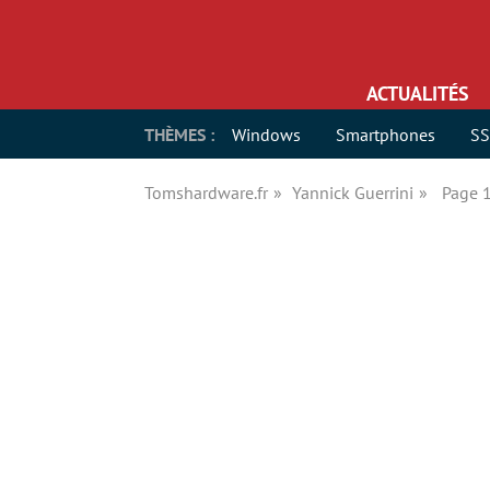
ACTUALITÉS
THÈMES :
Windows
Smartphones
S
Tomshardware.fr
Yannick Guerrini
Page 