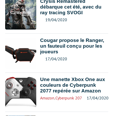
Crysis Remastered
débarque cet été, avec du
ray tracing SVOGI
19/04/2020
Cougar propose le Ranger,
un fauteuil conçu pour les
joueurs
17/04/2020
Une manette Xbox One aux
couleurs de Cyberpunk
2077 repérée sur Amazon
Amazon
,
Cyberpunk 2077
,
Xbox
17/04/2020