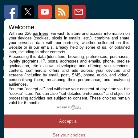
Facebook
Twitter
Youtube
RSS
Newsletter
Welcome
With our 226
partners
, we wish to store and access information on
ENTREPRISE
À PROPOS
your devices (cookies, pixels in emails, etc.), combine and share
your personal data with our partners, whether collected on this
website or in our emails, already held by some of us, or obtained
Confidentialité et Cookies
Contact
later, including in other contexts.
Processing this data (identifiers, browsing, preferences, purchases,
Mentions légales et CGU
loyalty programs, IP, postal addresses and emails, phone, precise
geolocation, etc.) allows developing and offering you services,
Préférences Cookies
content, commercial offers and ads across your devices and
screens (including by email, post, SMS, phone, audio, and video),
Qui sommes nous
personalising them, measuring their performance, and analysing
audiences.
You can "accept all" and withdraw your consent at any time via the
"cookie" icon
. You can also "set detailed preferences" and object to
processing activities not subject to consent. These choices remain
valid for 6 months.
powered by
© 2026 Galaxie Media Tous droits réservés
Accept all
Set your choices