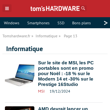
Rechercher
>
Windows
Smartphones
SSD
Bons plans
Tomshardware.fr
Informatique
Page 13
Informatique
Sur le site de MSI, les PC
portables sont en promo
pour Noël : -18 % sur le
Modern 14 et -30% sur le
Prestige 16Studio
MSI
19/12/2024
AMD devrait lancer un