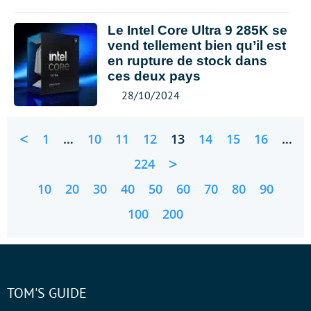
Le Intel Core Ultra 9 285K se
vend tellement bien qu’il est
en rupture de stock dans
ces deux pays
28/10/2024
<
1
…
10
11
12
13
14
15
16
…
>
224
10
20
30
40
50
60
70
80
90
100
200
TOM'S GUIDE