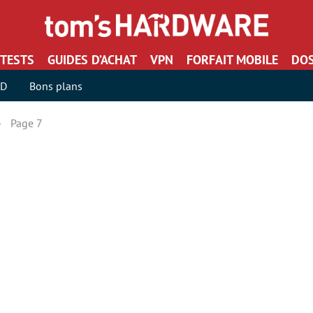
TESTS
GUIDES D’ACHAT
VPN
FORFAIT MOBILE
DOS
SD
Bons plans
Page 7