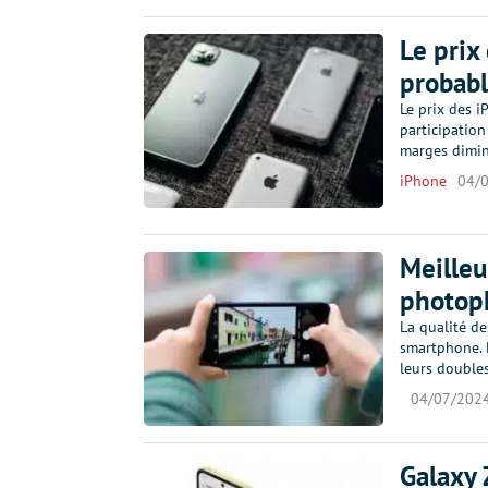
Le prix
probabl
Le prix des i
participation
marges diminu
iPhone
04/
Meilleu
photop
La qualité de
smartphone. E
leurs doubles
04/07/202
Galaxy Z