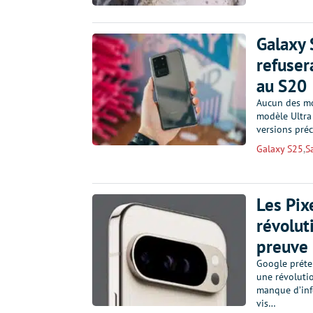
Galaxy 
refuser
au S20
Aucun des mo
modèle Ultra
versions préc
Galaxy S25
,
S
Les Pix
révolut
preuve
Google préte
une révolutio
manque d’info
vis…