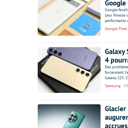
Google 
Google ferai
Leur finesse 
performants 
Google Pixel
Galaxy 
4 pourr
Des problème
forceraient 
Galaxy S25. C
Samsung
19
Glacier
auguren
accrues