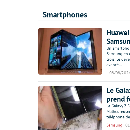
Smartphones
Huawei 
Samsung
Un smartphone
Samsung en é
trois. Le dév
avancé…
08/08/202
Le Gala
prend f
Le Galaxy Z F
Malheureuseme
téléphone de
Samsung
01