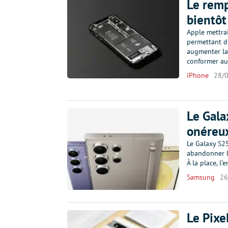
Le remp
bientôt
Apple mettrai
permettant de
augmenter la 
conformer a
iPhone
28/
Le Gala
onéreu
Le Galaxy S25
abandonner l
À la place, l
Samsung
26
Le Pixe