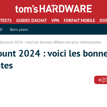
TESTS
GUIDES D’ACHAT
VPN
FORFAIT MOBILE
DOS
SD
Bons plans
iscount 2024 : voici les bonnes affaires les plus intéressantes
unt 2024 : voici les bonne
ntes
0