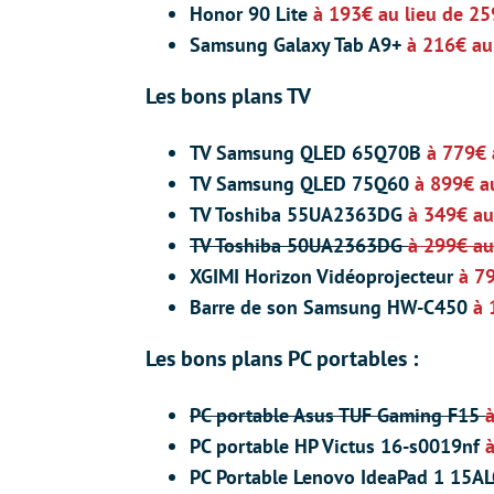
Honor 90 Lite
à 193€ au lieu de 2
Samsung Galaxy Tab A9+
à 216€ au
Les bons plans TV
TV Samsung QLED 65Q70B
à 779€ 
TV Samsung QLED 75Q60
à 899€ a
TV Toshiba 55UA2363DG
à 349€ au
TV Toshiba 50UA2363DG
à 299€ au
XGIMI Horizon Vidéoprojecteur
à 7
Barre de son Samsung HW-C450
à 
Les bons plans PC portables :
PC portable Asus TUF Gaming F15
PC portable HP Victus 16-s0019nf
PC Portable Lenovo IdeaPad 1 15A