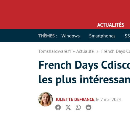
ACTUALITÉS
THÈMES :
Windows
Smartphones
S
Tomshardware.fr
Actualité
French Days Cd
French Days Cdisco
les plus intéressa
JULIETTE DEFRANCE
, le 7 mai 2024
Facebook
Twitter
Whatsapp
Reddit