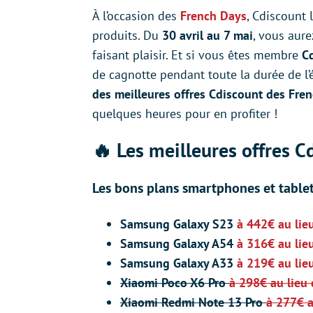
À l’occasion des
French Days
, Cdiscount 
produits. Du
30 avril au 7 mai
, vous aur
faisant plaisir. Et si vous êtes membre
C
de cagnotte pendant toute la durée de l’
des meilleures offres Cdiscount des Fre
quelques heures pour en profiter !
🔥 Les meilleures offres 
Les bons plans smartphones et tablet
Samsung Galaxy S23
à 442€ au lie
Samsung Galaxy A54
à 316€ au lie
Samsung Galaxy A33
à 219€ au lie
Xiaomi Poco X6 Pro
à 298€ au lieu
Xiaomi Redmi Note 13 Pro
à 277€ a