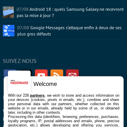
07/08
Android 18 : quels Samsung Galaxy ne recevront
pas la mise à jour ?
07/08
Google Messages s’attaque enfin à deux de ses
plus gros défauts
SUIVEZ-NOUS
Facebook
Twitter
Youtube
RSS
Newsletter
Welcome
With our 226
partners
, we wish to store and access information on
ENTREPRISE
À PROPOS
your devices (cookies, pixels in emails, etc.), combine and share
your personal data with our partners, whether collected on this
website or in our emails, already held by some of us, or obtained
Confidentialité et Cookies
Contact
later, including in other contexts.
Processing this data (identifiers, browsing, preferences, purchases,
Mentions légales et CGU
loyalty programs, IP, postal addresses and emails, phone, precise
geolocation, etc.) allows developing and offering you services,