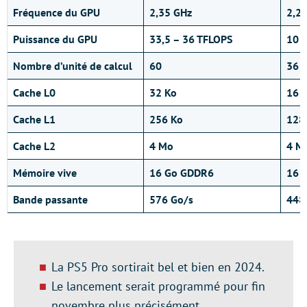
Fréquence du GPU
2,35 GHz
2,2
Puissance du GPU
33,5 – 36 TFLOPS
10 
Nombre d’unité de calcul
60
36
Cache L0
32 Ko
16 
Cache L1
256 Ko
128
Cache L2
4 Mo
4 M
Mémoire vive
16 Go GDDR6
16 
Bande passante
576 Go/s
448
La PS5 Pro sortirait bel et bien en 2024.
Le lancement serait programmé pour fin
novembre plus précisément.