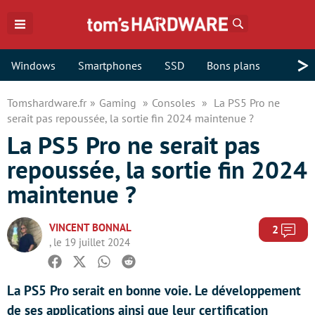
Rechercher
>
Windows
Smartphones
SSD
Bons plans
Tomshardware.fr
Gaming
Consoles
La PS5 Pro ne
serait pas repoussée, la sortie fin 2024 maintenue ?
La PS5 Pro ne serait pas
repoussée, la sortie fin 2024
maintenue ?
VINCENT BONNAL
Com
2
, le 19 juillet 2024
Facebook
Twitter
Whatsapp
Reddit
La PS5 Pro serait en bonne voie. Le développement
de ses applications ainsi que leur certification