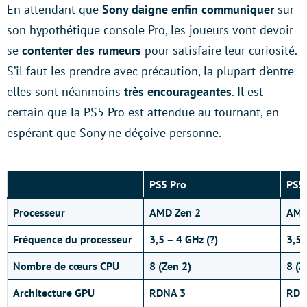
En attendant que
Sony daigne enfin communiquer
sur
son hypothétique console Pro, les joueurs vont devoir
se
contenter des rumeurs
pour satisfaire leur curiosité.
S’il faut les prendre avec précaution, la plupart d’entre
elles sont néanmoins
très encourageantes
. Il est
certain que la PS5 Pro est attendue au tournant, en
espérant que Sony ne déçoive personne.
PS5 Pro
PS5
Processeur
AMD Zen 2
AMD
Fréquence du processeur
3,5 – 4 GHz (?)
3,5
Nombre de cœurs CPU
8 (Zen 2)
8 (Z
Architecture GPU
RDNA 3
RDN