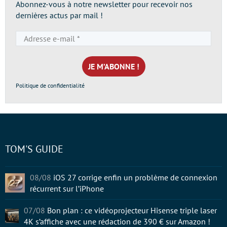
Abonnez-vous à notre newsletter pour recevoir nos
dernières actus par mail !
Adresse
e-
mail
*
Politique de confidentialité
TOM'S GUIDE
08/08
iOS 27 corrige enfin un problème de connexion
récurrent sur l’iPhone
07/08
Bon plan : ce vidéoprojecteur Hisense triple laser
4K s’affiche avec une rédaction de 390 € sur Amazon !