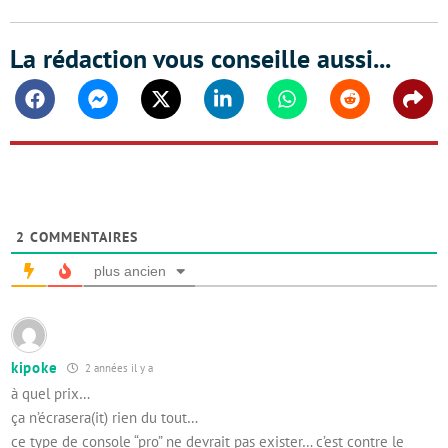
La rédaction vous conseille aussi...
Facebook
Messenger
Twitter
Linkedin
Whatsapp
Reddit
Shar
2
COMMENTAIRES
plus ancien
kipoke
2 années il y a
à quel prix…
ça n’écrasera(it) rien du tout…
ce type de console “pro” ne devrait pas exister… c’est contre le