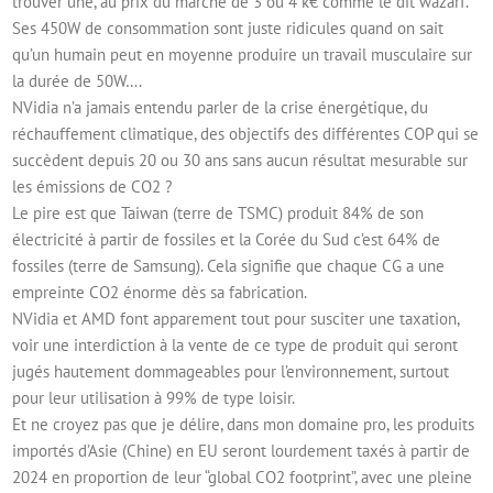
trouver une, au prix du marché de 3 ou 4 k€ comme le dit wazarf.
Ses 450W de consommation sont juste ridicules quand on sait
qu’un humain peut en moyenne produire un travail musculaire sur
la durée de 50W….
NVidia n’a jamais entendu parler de la crise énergétique, du
réchauffement climatique, des objectifs des différentes COP qui se
succèdent depuis 20 ou 30 ans sans aucun résultat mesurable sur
les émissions de CO2 ?
Le pire est que Taiwan (terre de TSMC) produit 84% de son
électricité à partir de fossiles et la Corée du Sud c’est 64% de
fossiles (terre de Samsung). Cela signifie que chaque CG a une
empreinte CO2 énorme dès sa fabrication.
NVidia et AMD font apparement tout pour susciter une taxation,
voir une interdiction à la vente de ce type de produit qui seront
jugés hautement dommageables pour l’environnement, surtout
pour leur utilisation à 99% de type loisir.
Et ne croyez pas que je délire, dans mon domaine pro, les produits
importés d’Asie (Chine) en EU seront lourdement taxés à partir de
2024 en proportion de leur “global CO2 footprint”, avec une pleine