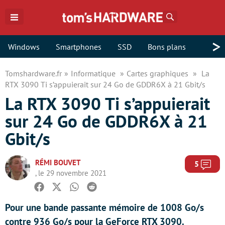
Rechercher
>
Windows
Smartphones
SSD
Bons plans
Tomshardware.fr
Informatique
Cartes graphiques
La
RTX 3090 Ti s’appuierait sur 24 Go de GDDR6X à 21 Gbit/s
La RTX 3090 Ti s’appuierait
sur 24 Go de GDDR6X à 21
Gbit/s
RÉMI BOUVET
Com
5
, le 29 novembre 2021
Facebook
Twitter
Whatsapp
Reddit
Pour une bande passante mémoire de 1008 Go/s
contre 936 Go/s pour la GeForce RTX 3090.