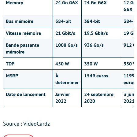
Memory
24 Go G6X
24 Go G6X
12 Go
G6X
Bus mémoire
384-bit
384-bit
384-b
Vitesse mémoire
21 Gbit/s
19,5 Gbit/s
19 Gbi
Bande passante
1008 Go/s
936 Go/s
912 G
mémoire
TDP
450 W
350 W
350 
MSRP
À
1549 euros
1199
déterminer
euros
Date de lancement
Janvier
24 septembre
3 juin
2022
2020
2021
Source : VideoCardz