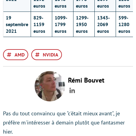
euros
euros
euros
euros
euros
19
829-
1099-
1299-
1343-
599-
septembre
1159
1799
1950
2069
1280
2021
euros
euros
euros
euros
euros
AMD
NVIDIA
Rémi Bouvet
LinkedIn
Pas du tout convaincu que "c'était mieux avant", je
préfère m'intéresser à demain plutôt que fantasmer
hier.