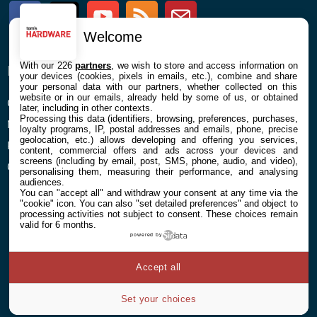
Facebook
Twitter
Youtube
RSS
Newsletter
Welcome
With our 226
partners
, we wish to store and access information on
ENTREPRISE
À PROPOS
your devices (cookies, pixels in emails, etc.), combine and share
your personal data with our partners, whether collected on this
website or in our emails, already held by some of us, or obtained
Confidentialité et Cookies
Contact
later, including in other contexts.
Processing this data (identifiers, browsing, preferences, purchases,
Mentions légales et CGU
loyalty programs, IP, postal addresses and emails, phone, precise
geolocation, etc.) allows developing and offering you services,
Préférences Cookies
content, commercial offers and ads across your devices and
screens (including by email, post, SMS, phone, audio, and video),
Qui sommes nous
personalising them, measuring their performance, and analysing
audiences.
You can "accept all" and withdraw your consent at any time via the
"cookie" icon
. You can also "set detailed preferences" and object to
processing activities not subject to consent. These choices remain
valid for 6 months.
powered by
© 2026 Galaxie Media Tous droits réservés
Accept all
Set your choices