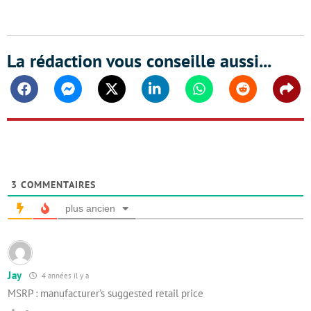
La rédaction vous conseille aussi...
Facebook
Messenger
Twitter
Linkedin
Whatsapp
Reddit
Shar
3
COMMENTAIRES
plus ancien
Jay
4 années il y a
MSRP : manufacturer’s suggested retail price