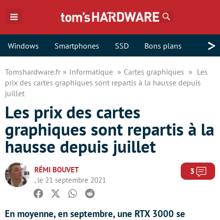
Rechercher
>
Windows
Smartphones
SSD
Bons plans
Tomshardware.fr
Informatique
Cartes graphiques
Les
prix des cartes graphiques sont repartis à la hausse depuis
juillet
Les prix des cartes
graphiques sont repartis à la
hausse depuis juillet
RÉMI BOUVET
Com
3
, le 21 septembre 2021
Facebook
Twitter
Whatsapp
Reddit
En moyenne, en septembre, une RTX 3000 se