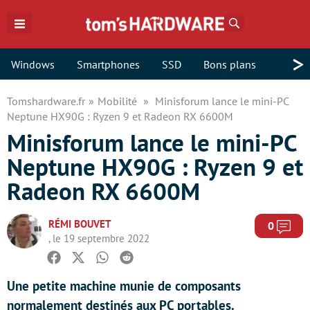
Rechercher
>
Windows
Smartphones
SSD
Bons plans
Tomshardware.fr
Mobilité
Minisforum lance le mini-PC
Neptune HX90G : Ryzen 9 et Radeon RX 6600M
Minisforum lance le mini-PC
Neptune HX90G : Ryzen 9 et
Radeon RX 6600M
RÉMI BOUVET
Com
0
, le 19 septembre 2022
Facebook
Twitter
Whatsapp
Reddit
Une petite machine munie de composants
normalement destinés aux PC portables.