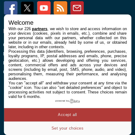
Facebook
Twitter
Youtube
RSS
Newsletter
Welcome
With our 226
partners
, we wish to store and access information on
ENTREPRISE
À PROPOS
your devices (cookies, pixels in emails, etc.), combine and share
your personal data with our partners, whether collected on this
website or in our emails, already held by some of us, or obtained
Confidentialité et Cookies
Contact
later, including in other contexts.
Processing this data (identifiers, browsing, preferences, purchases,
Mentions légales et CGU
loyalty programs, IP, postal addresses and emails, phone, precise
geolocation, etc.) allows developing and offering you services,
Préférences Cookies
content, commercial offers and ads across your devices and
screens (including by email, post, SMS, phone, audio, and video),
Qui sommes nous
personalising them, measuring their performance, and analysing
audiences.
You can "accept all" and withdraw your consent at any time via the
"cookie" icon
. You can also "set detailed preferences" and object to
processing activities not subject to consent. These choices remain
valid for 6 months.
powered by
© 2026 Galaxie Media Tous droits réservés
Accept all
Set your choices