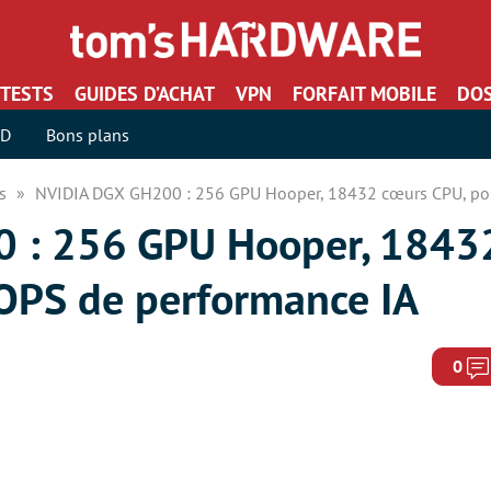
TESTS
GUIDES D’ACHAT
VPN
FORFAIT MOBILE
DOS
SD
Bons plans
rs
NVIDIA DGX GH200 : 256 GPU Hooper, 18432 cœurs CPU, po
 : 256 GPU Hooper, 1843
OPS de performance IA
0