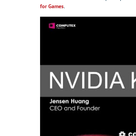
for Games
.