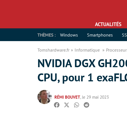
ACTUALITÉS
THÈMES :
Windows
Smartphones
S
Tomshardware.fr
Informatique
Processeu
NVIDIA DGX GH200
CPU, pour 1 exaFL
RÉMI BOUVET
, le 29 mai 2023
Facebook
Twitter
Whatsapp
Reddit