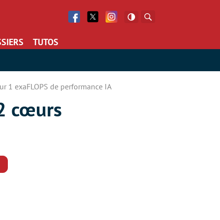
Facebook
Twitter
Facebook
Rechercher
SIERS
TUTOS
ur 1 exaFLOPS de performance IA
2 cœurs
Commentaires