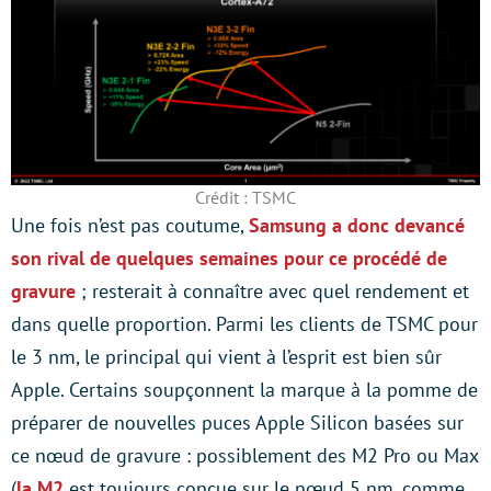
Crédit : TSMC
Une fois n’est pas coutume,
Samsung a donc devancé
son rival de quelques semaines pour ce procédé de
gravure
; resterait à connaître avec quel rendement et
dans quelle proportion. Parmi les clients de TSMC pour
le 3 nm, le principal qui vient à l’esprit est bien sûr
Apple. Certains soupçonnent la marque à la pomme de
préparer de nouvelles puces Apple Silicon basées sur
ce nœud de gravure : possiblement des M2 Pro ou Max
(
la M2
est toujours conçue sur le nœud 5 nm, comme