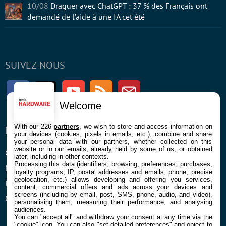
10/08
Draguer avec ChatGPT : 37 % des Français ont
demandé de l’aide à une IA cet été
SUIVEZ-NOUS
Facebook
Twitter
Youtube
RSS
Newsletter
Welcome
With our 226
partners
, we wish to store and access information on
ENTREPRISE
À PROPOS
your devices (cookies, pixels in emails, etc.), combine and share
your personal data with our partners, whether collected on this
website or in our emails, already held by some of us, or obtained
Confidentialité et Cookies
Contact
later, including in other contexts.
Processing this data (identifiers, browsing, preferences, purchases,
Mentions légales et CGU
loyalty programs, IP, postal addresses and emails, phone, precise
geolocation, etc.) allows developing and offering you services,
Préférences Cookies
content, commercial offers and ads across your devices and
screens (including by email, post, SMS, phone, audio, and video),
Qui sommes nous
personalising them, measuring their performance, and analysing
audiences.
You can "accept all" and withdraw your consent at any time via the
"cookie" icon
. You can also "set detailed preferences" and object to