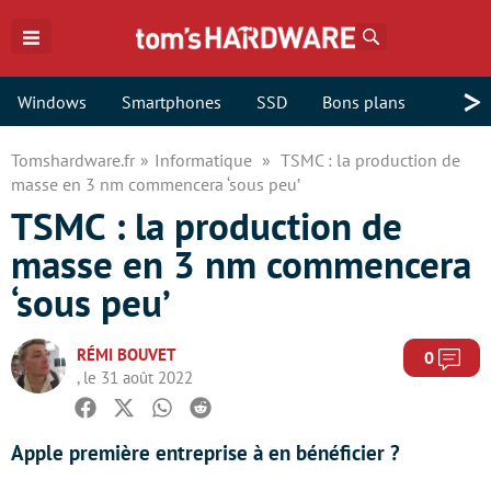
Rechercher
>
Windows
Smartphones
SSD
Bons plans
Tomshardware.fr
Informatique
TSMC : la production de
masse en 3 nm commencera ‘sous peu’
TSMC : la production de
masse en 3 nm commencera
‘sous peu’
RÉMI BOUVET
Com
0
, le 31 août 2022
Facebook
Twitter
Whatsapp
Reddit
Apple première entreprise à en bénéficier ?