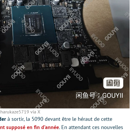
harukaze5719 via X
der
à sortir, la 5090 devant être le héraut de cette
nt supposé en fin d’année
. En attendant ces nouvelles