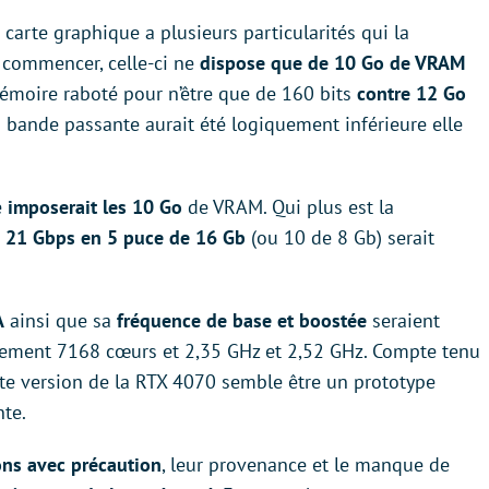
e carte graphique a plusieurs particularités qui la
r commencer, celle-ci ne
dispose que de 10 Go
de VRAM
moire raboté pour n’être que de 160 bits
contre 12 Go
a bande passante aurait été logiquement inférieure elle
e
imposerait les 10 Go
de VRAM. Qui plus est la
21 Gbps en 5 puce de 16 Gb
(ou 10 de 8 Gb) serait
A
ainsi que sa
fréquence de base et boostée
seraient
vement 7168 cœurs et 2,35 GHz et 2,52 GHz. Compte tenu
ette version de la RTX 4070 semble être un prototype
nte.
ns avec précaution
, leur provenance et le manque de