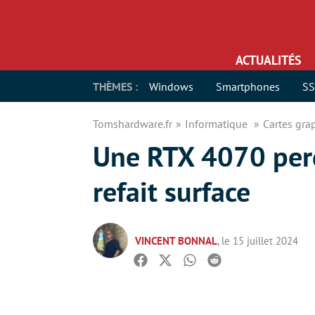
ACTUALITÉS
THÈMES :
Windows
Smartphones
S
Tomshardware.fr
Informatique
Cartes gr
Une RTX 4070 per
refait surface
VINCENT BONNAL
, le 15 juillet 2024
Facebook
Twitter
Whatsapp
Reddit