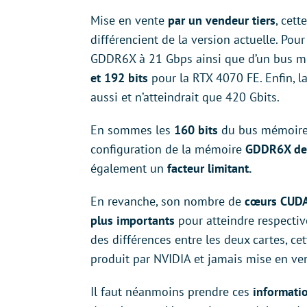
Mise en vente
par un vendeur tiers
, cett
différencient de la version actuelle. Pou
GDDR6X à 21 Gbps ainsi que d’un bus mé
et 192 bits
pour la RTX 4070 FE. Enfin, l
aussi et n’atteindrait que 420 Gbits.
En sommes les
160 bits
du bus mémoir
configuration de la mémoire
GDDR6X de 
également un
facteur limitant.
En revanche, son nombre de
cœurs CUD
plus importants
pour atteindre respecti
des différences entre les deux cartes, c
produit par NVIDIA et jamais mise en ve
Il faut néanmoins prendre ces
informatio