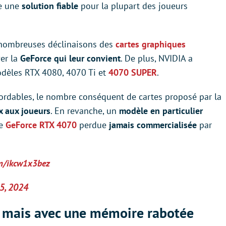
e une
solution fiable
pour la plupart des joueurs
 nombreuses déclinaisons des
cartes graphiques
er la
GeForce qui leur convient
. De plus, NVIDIA a
modèles RTX 4080, 4070 Ti et
4070 SUPER
.
bordables, le nombre conséquent de cartes proposé par la
ix aux joueurs
. En revanche, un
modèle en particulier
ne
GeForce RTX 4070
perdue
jamais commercialisée
par
om/ikcw1x3bez
15, 2024
 mais avec une mémoire rabotée