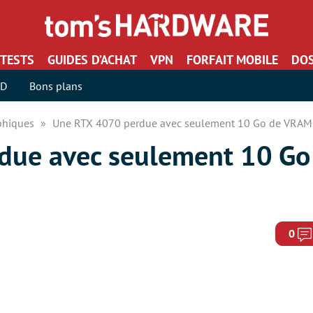
TESTS
GUIDES D’ACHAT
VPN
FORFAIT MOBILE
DOS
SD
Bons plans
aphiques
Une RTX 4070 perdue avec seulement 10 Go de VRAM r
due avec seulement 10 G
0