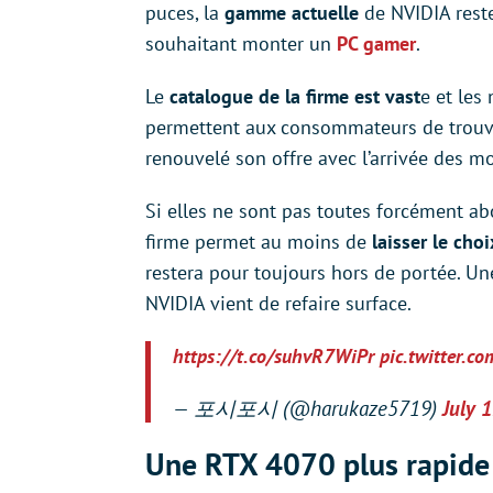
puces, la
gamme actuelle
de NVIDIA rest
souhaitant monter un
PC gamer
.
Le
catalogue de la firme est vast
e et les
permettent aux consommateurs de trouv
renouvelé son offre avec l’arrivée des 
Si elles ne sont pas toutes forcément a
firme permet au moins de
laisser le cho
restera pour toujours hors de portée. U
NVIDIA vient de refaire surface.
https://t.co/suhvR7WiPr
pic.twitter.c
— 포시포시 (@harukaze5719)
July 
Une RTX 4070 plus rapide