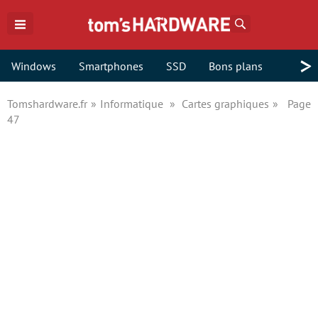
Rechercher
>
Windows
Smartphones
SSD
Bons plans
Tomshardware.fr
Informatique
Cartes graphiques
Page
47