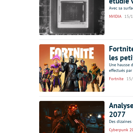
étudié 
Avec sa surfa
NVIDIA
15/
Fortnit
les pet
Une hausse d
effectués par
Fortnite
15
Analys
2077
Des dizaines 
Cyberpunk 2