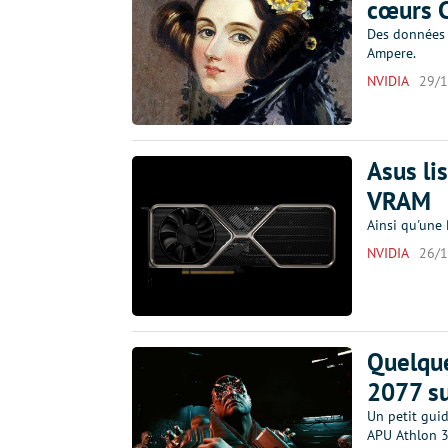
cœurs 
Des données 
Ampere.
NVIDIA
29/
Asus li
VRAM
Ainsi qu'une
NVIDIA
26/
Quelque
2077 su
Un petit gui
APU Athlon 