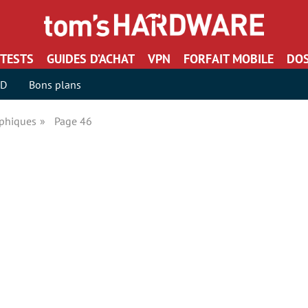
TESTS
GUIDES D’ACHAT
VPN
FORFAIT MOBILE
DOS
SD
Bons plans
aphiques
Page 46