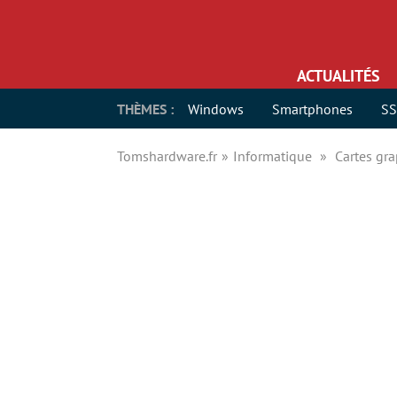
ACTUALITÉS
THÈMES :
Windows
Smartphones
S
Tomshardware.fr
Informatique
Cartes gr