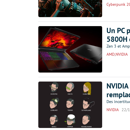
Cyberpunk 2
Un PC p
5800H e
Zen 3 et Amp
AMD
,
NVIDIA
NVIDIA 
remplac
Des incertitu
NVIDIA
22/