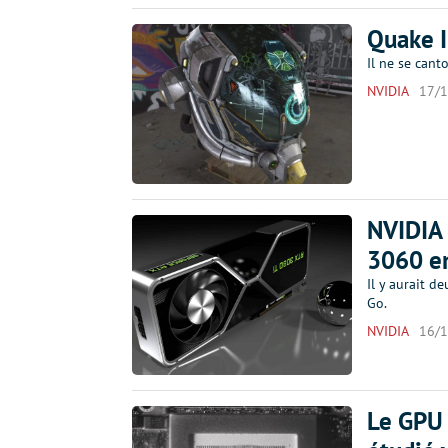
Quake I
Il ne se can
NVIDIA
17/
NVIDIA 
3060 en
Il y aurait d
Go.
NVIDIA
16/
Le GPU