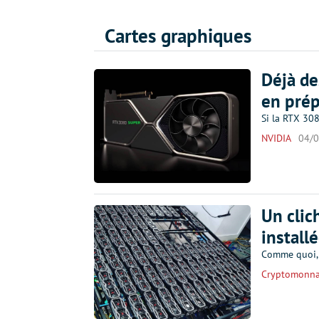
Cartes graphiques
Déjà d
en prép
Si la RTX 308
NVIDIA
04/
Un clic
install
Comme quoi, l
Cryptomonna