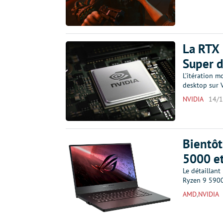
La RTX 
Super 
L’itération 
desktop sur V
NVIDIA
14/
Bientôt
5000 e
Le détaillant
Ryzen 9 590
AMD
,
NVIDIA