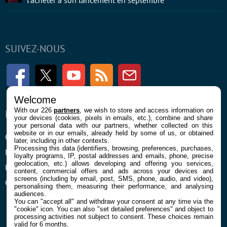
SUIVEZ-NOUS
Facebook
Twitter
Youtube
RSS
Newsletter
Welcome
With our 226
partners
, we wish to store and access information on
ENTREPRISE
À PROPOS
your devices (cookies, pixels in emails, etc.), combine and share
your personal data with our partners, whether collected on this
website or in our emails, already held by some of us, or obtained
Confidentialité et Cookies
Contact
later, including in other contexts.
Processing this data (identifiers, browsing, preferences, purchases,
Mentions légales et CGU
loyalty programs, IP, postal addresses and emails, phone, precise
geolocation, etc.) allows developing and offering you services,
Préférences Cookies
content, commercial offers and ads across your devices and
screens (including by email, post, SMS, phone, audio, and video),
Qui sommes nous
personalising them, measuring their performance, and analysing
audiences.
You can "accept all" and withdraw your consent at any time via the
"cookie" icon
. You can also "set detailed preferences" and object to
processing activities not subject to consent. These choices remain
valid for 6 months.