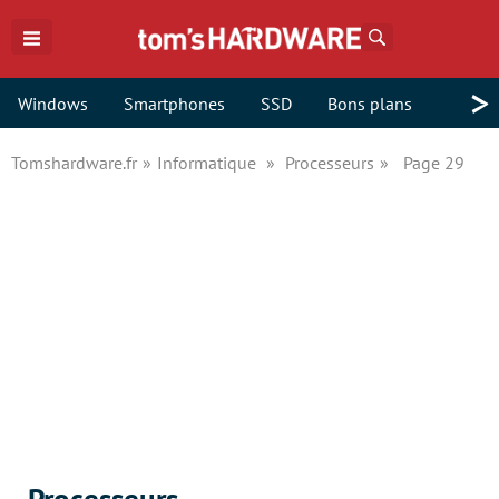
Rechercher
>
Windows
Smartphones
SSD
Bons plans
Tomshardware.fr
Informatique
Processeurs
Page 29