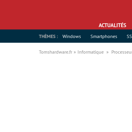
ACTUALITÉS
THÈMES :
Windows
Smartphones
S
Tomshardware.fr
Informatique
Processeu