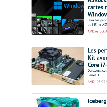
ASRock,
cartes 
Window
Pour les proce
de MSI et AS
AMD
,
Asrock
,
Les pe
Kit ave
Core i
D’ailleurs, 
Series X.
AMD
05/07
Iceberg