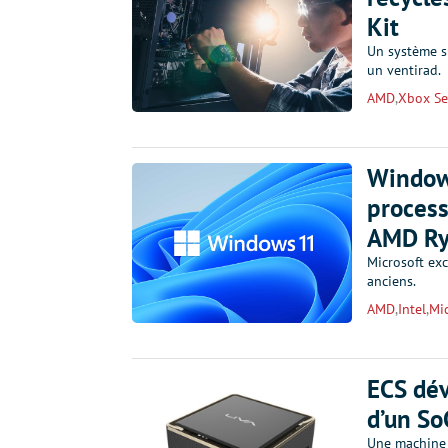
Kit
Un système s
un ventirad.
AMD
,
Xbox Se
Window
process
AMD Ry
Microsoft ex
anciens.
AMD
,
Intel
,
Mic
ECS dév
d’un S
Une machine