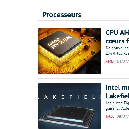
Processeurs
CPU AMD
cœurs 
De nouvelles
Zen 4, les R
AMD
14/07
Intel m
Lakefie
Les puces Tig
gammes Alder
Intel
08/07