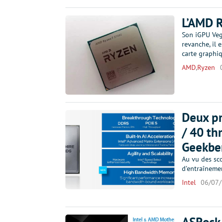
L’AMD R
Son iGPU Veg
revanche, il 
carte graphi
AMD
,
Ryzen
Deux pr
/ 40 th
Geekbe
Au vu des sco
d’entraîneme
Intel
06/07