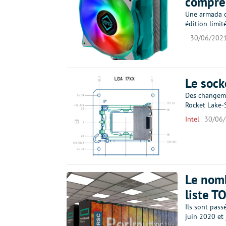
compre
Une armada c
édition limit
30/06/202
Le sock
Des changeme
Rocket Lake-
Intel
30/06
Le nomb
liste T
Ils sont pas
juin 2020 et 