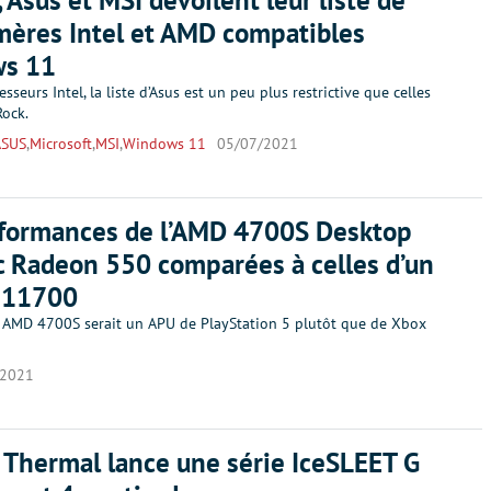
 Asus et MSI dévoilent leur liste de
mères Intel et AMD compatibles
s 11
sseurs Intel, la liste d’Asus est un peu plus restrictive que celles
Rock.
ASUS
,
Microsoft
,
MSI
,
Windows 11
05/07/2021
rformances de l’AMD 4700S Desktop
c Radeon 550 comparées à celles d’un
7-11700
cet AMD 4700S serait un APU de PlayStation 5 plutôt que de Xbox
/2021
 Thermal lance une série IceSLEET G