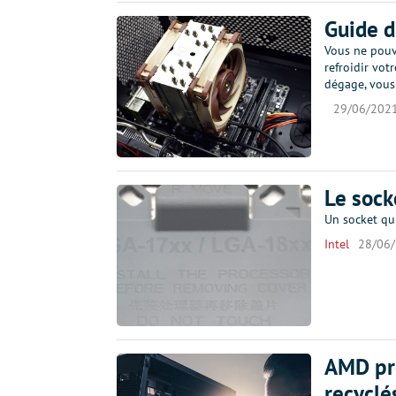
Guide d
Vous ne pouve
refroidir votr
dégage, vous
29/06/202
Le sock
Un socket qu
Intel
28/06
AMD pr
recyclé