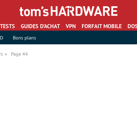
TESTS
GUIDES D’ACHAT
VPN
FORFAIT MOBILE
DOS
SD
Bons plans
rs
Page 44