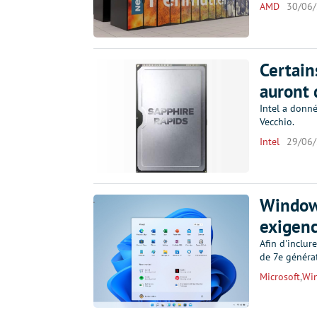
AMD
30/06
Certain
auront
Intel a donn
Vecchio.
Intel
29/06
Windows
exigenc
Afin d'inclu
de 7e généra
Microsoft
,
Wi