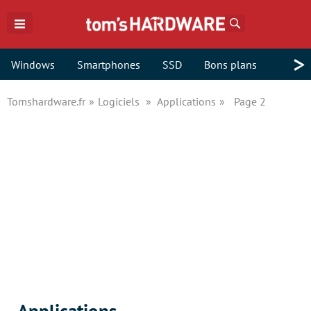
Rechercher
>
Windows
Smartphones
SSD
Bons plans
Tomshardware.fr
Logiciels
Applications
Page 2