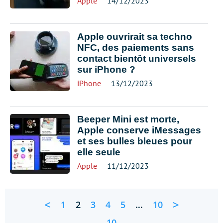
Apple
14/12/2023
Apple ouvrirait sa techno
NFC, des paiements sans
contact bientôt universels
sur iPhone ?
iPhone
13/12/2023
Beeper Mini est morte,
Apple conserve iMessages
et ses bulles bleues pour
elle seule
Apple
11/12/2023
<
>
1
2
3
4
5
…
10
10