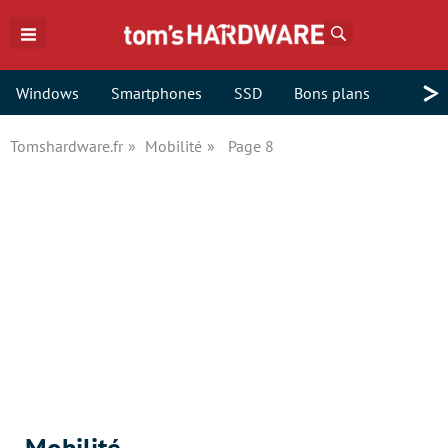
Rechercher
>
Windows
Smartphones
SSD
Bons plans
Tomshardware.fr
Mobilité
Page 8