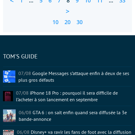
<
1
…
5
6
7
8
9
10
11
…
33
>
10
20
30
TOM'S GUIDE
07/08
Google Messages s’attaque enfin à deux de ses
plus gros défauts
07/08
iPhone 18 Pro : pourquoi il sera difficile de
l’acheter à son lancement en septembre
06/08
GTA 6 : on sait enfin quand sera diffusée la 3e
bande-annonce
06/08
Disney+ va ravir les fans de foot avec la diffusion