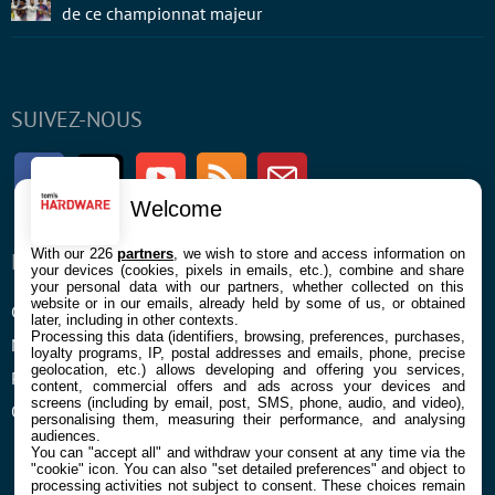
de ce championnat majeur
SUIVEZ-NOUS
Facebook
Twitter
Youtube
RSS
Newsletter
Welcome
With our 226
partners
, we wish to store and access information on
ENTREPRISE
À PROPOS
your devices (cookies, pixels in emails, etc.), combine and share
your personal data with our partners, whether collected on this
website or in our emails, already held by some of us, or obtained
Confidentialité et Cookies
Contact
later, including in other contexts.
Processing this data (identifiers, browsing, preferences, purchases,
Mentions légales et CGU
loyalty programs, IP, postal addresses and emails, phone, precise
geolocation, etc.) allows developing and offering you services,
Préférences Cookies
content, commercial offers and ads across your devices and
screens (including by email, post, SMS, phone, audio, and video),
Qui sommes nous
personalising them, measuring their performance, and analysing
audiences.
You can "accept all" and withdraw your consent at any time via the
"cookie" icon
. You can also "set detailed preferences" and object to
processing activities not subject to consent. These choices remain