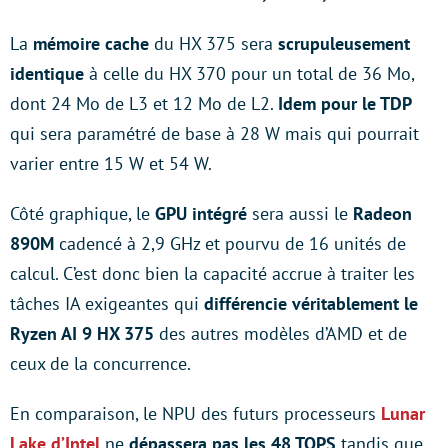
La
mémoire cache
du HX 375 sera
scrupuleusement
identique
à celle du HX 370 pour un total de 36 Mo,
dont 24 Mo de L3 et 12 Mo de L2.
Idem pour le TDP
qui sera paramétré de base à 28 W mais qui pourrait
varier entre 15 W et 54 W.
Côté graphique, le
GPU intégré
sera aussi le
Radeon
890M
cadencé à 2,9 GHz et pourvu de 16 unités de
calcul. C’est donc bien la capacité accrue à traiter les
tâches IA exigeantes qui
différencie véritablement le
Ryzen AI 9 HX 375
des autres modèles d’AMD et de
ceux de la concurrence.
En comparaison, le NPU des futurs processeurs
Lunar
Lake d’Intel
ne
dépassera pas les 48 TOPS
tandis que