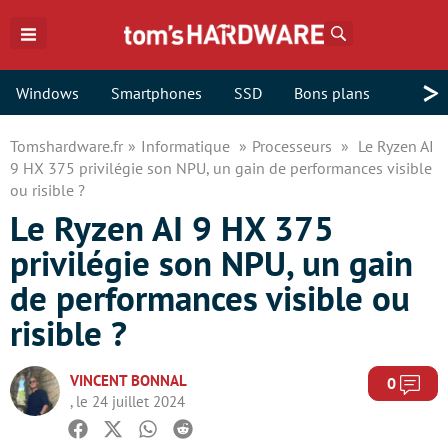
Rechercher
>
Windows
Smartphones
SSD
Bons plans
Tomshardware.fr
Informatique
Processeurs
Le Ryzen AI
9 HX 375 privilégie son NPU, un gain de performances visible
ou risible ?
Le Ryzen AI 9 HX 375
privilégie son NPU, un gain
de performances visible ou
risible ?
VINCENT BONNAL
Com
0
, le 24 juillet 2024
Facebook
Twitter
Whatsapp
Reddit