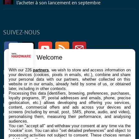
l’acheter à son lancement en septembre
SUIVEZ-NOUS
Facebook
Twitter
Youtube
RSS
Newsletter
Welcome
With our 226
partners
, we wish to store and access information on
ENTREPRISE
À PROPOS
your devices (cookies, pixels in emails, etc.), combine and share
your personal data with our partners, whether collected on this
website or in our emails, already held by some of us, or obtained
Confidentialité et Cookies
Contact
later, including in other contexts.
Processing this data (identifiers, browsing, preferences, purchases,
Mentions légales et CGU
loyalty programs, IP, postal addresses and emails, phone, precise
geolocation, etc.) allows developing and offering you services,
Préférences Cookies
content, commercial offers and ads across your devices and
screens (including by email, post, SMS, phone, audio, and video),
Qui sommes nous
personalising them, measuring their performance, and analysing
audiences.
You can "accept all" and withdraw your consent at any time via the
"cookie" icon
. You can also "set detailed preferences" and object to
processing activities not subject to consent. These choices remain