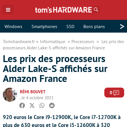
Rechercher
>
Windows
Smartphones
SSD
Bons plans
Tomshardware.fr
Informatique
Processeurs
Les prix des
processeurs Alder Lake-S affichés sur Amazon France
Les prix des processeurs
Alder Lake-S affichés sur
Amazon France
RÉMI BOUVET
Com
0
, le 4 octobre 2021
Facebook
Twitter
Whatsapp
Reddit
920 euros le Core i9-12900K, le Core i7-12700K à
plus de 630 euros et le Core i5-12600K à 320