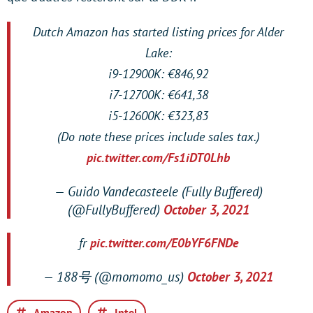
Dutch Amazon has started listing prices for Alder
Lake:
i9-12900K: €846,92
i7-12700K: €641,38
i5-12600K: €323,83
(Do note these prices include sales tax.)
pic.twitter.com/Fs1iDT0Lhb
— Guido Vandecasteele (Fully Buffered)
(@FullyBuffered)
October 3, 2021
fr
pic.twitter.com/E0bYF6FNDe
— 188号 (@momomo_us)
October 3, 2021
Amazon
Intel