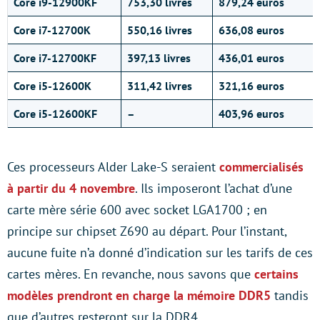
Core i9-12900KF
753,30 livres
879,24 euros
Core i7-12700K
550,16 livres
636,08 euros
Core i7-12700KF
397,13 livres
436,01 euros
Core i5-12600K
311,42 livres
321,16 euros
Core i5-12600KF
–
403,96 euros
Ces processeurs Alder Lake-S seraient
commercialisés
à partir du 4 novembre
. Ils imposeront l’achat d’une
carte mère série 600 avec socket LGA1700 ; en
principe sur chipset Z690 au départ. Pour l’instant,
aucune fuite n’a donné d’indication sur les tarifs de ces
cartes mères. En revanche, nous savons que
certains
modèles prendront en charge la mémoire DDR5
tandis
que d’autres resteront sur la DDR4.