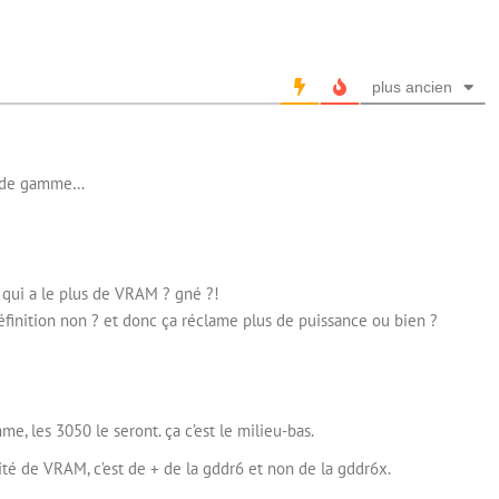
plus ancien
ée de gamme…
e qui a le plus de VRAM ? gné ?!
finition non ? et donc ça réclame plus de puissance ou bien ?
me, les 3050 le seront. ça c’est le milieu-bas.
tité de VRAM, c’est de + de la gddr6 et non de la gddr6x.