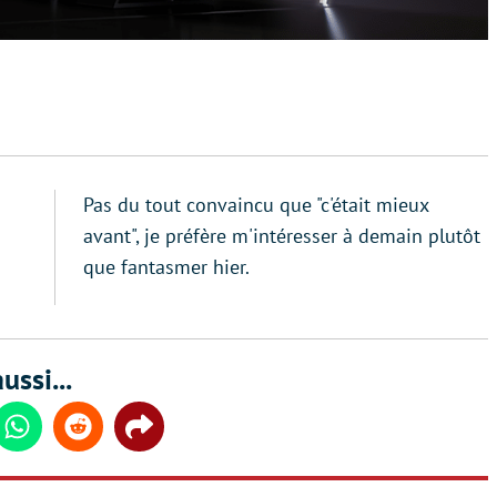
Pas du tout convaincu que "c'était mieux
avant", je préfère m'intéresser à demain plutôt
que fantasmer hier.
ussi...
din
Whatsapp
Reddit
Share