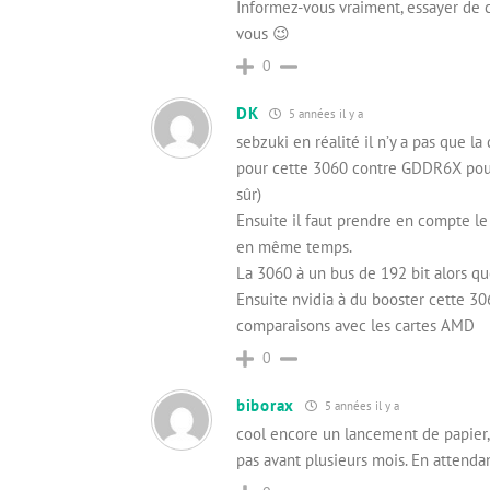
Informez-vous vraiment, essayer de c
vous 😉
0
DK
5 années il y a
sebzuki en réalité il n’y a pas que 
pour cette 3060 contre GDDR6X pour
sûr)
Ensuite il faut prendre en compte le 
en même temps.
La 3060 à un bus de 192 bit alors qu
Ensuite nvidia à du booster cette 30
comparaisons avec les cartes AMD
0
biborax
5 années il y a
cool encore un lancement de papier,
pas avant plusieurs mois. En attenda