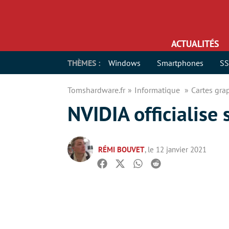
ACTUALITÉS
THÈMES :
Windows
Smartphones
S
Tomshardware.fr
Informatique
Cartes gr
NVIDIA officialise
RÉMI BOUVET
, le 12 janvier 2021
Facebook
Twitter
Whatsapp
Reddit