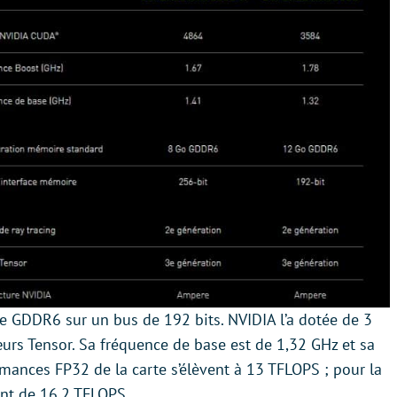
e GDDR6 sur un bus de 192 bits. NVIDIA l’a dotée de 3
rs Tensor. Sa fréquence de base est de 1,32 GHz et sa
mances FP32 de la carte s’élèvent à 13 TFLOPS ; pour la
nt de 16,2 TFLOPS.