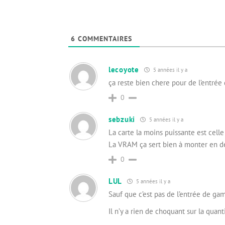
6
COMMENTAIRES
lecoyote
5 années il y a
ça reste bien chere pour de l’entr
0
sebzuki
5 années il y a
La carte la moins puissante est cell
La VRAM ça sert bien à monter en dé
0
LUL
5 années il y a
Sauf que c’est pas de l’entrée de gam
Il n’y a rien de choquant sur la quan