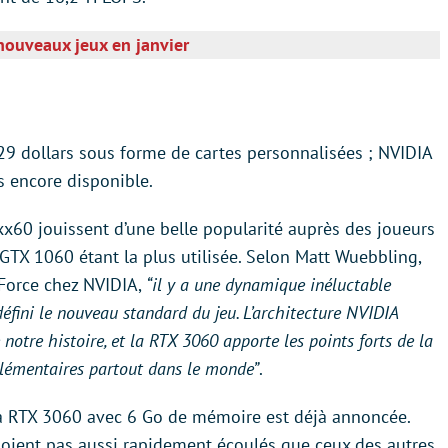
nouveaux jeux en janvier
29 dollars sous forme de cartes personnalisées ; NVIDIA
s encore disponible.
 xx60 jouissent d’une belle popularité auprès des joueurs
 GTX 1060 étant la plus utilisée. Selon Matt Wuebbling,
Force chez NVIDIA,
“il y a une dynamique inéluctable
défini le nouveau standard du jeu. L’architecture NVIDIA
otre histoire, et la RTX 3060 apporte les points forts de la
plémentaires partout dans le monde”
.
la RTX 3060 avec 6 Go de mémoire est déjà annoncée.
oient pas aussi rapidement écoulés que ceux des autres