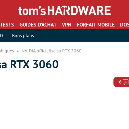
TESTS
GUIDES D’ACHAT
VPN
FORFAIT MOBILE
DOS
SD
Bons plans
aphiques
NVIDIA officialise sa RTX 3060
 sa RTX 3060
6