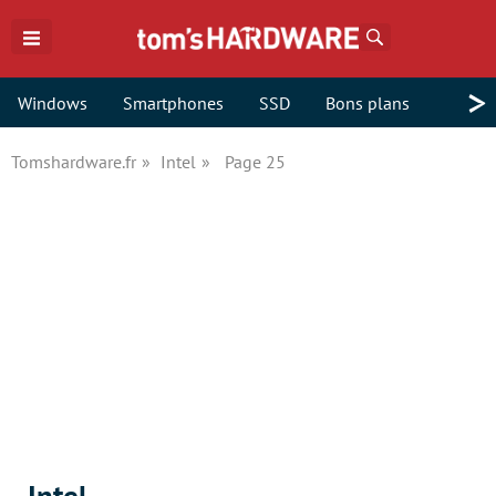
Rechercher
>
Windows
Smartphones
SSD
Bons plans
Tomshardware.fr
Intel
Page 25