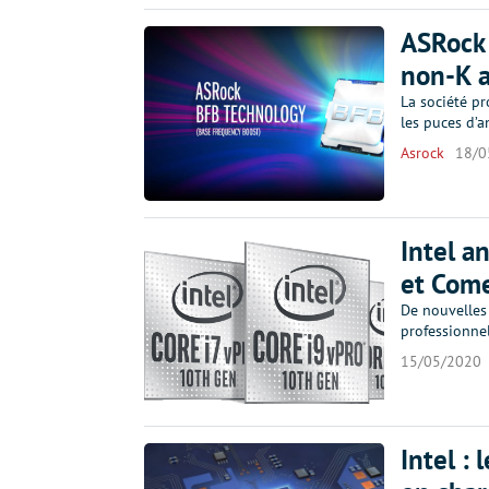
ASRock 
non-K a
La société p
les puces d’a
Asrock
18/0
Intel a
et Come
De nouvelles
professionnel
15/05/2020
Intel :