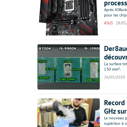
process
Après ASRock
pour les chi
ASUS
28/05
Der8aue
découvr
La surface to
130 mm².
26/05/2020
Record 
GHz sur
Le nouveau p
supérieur à c