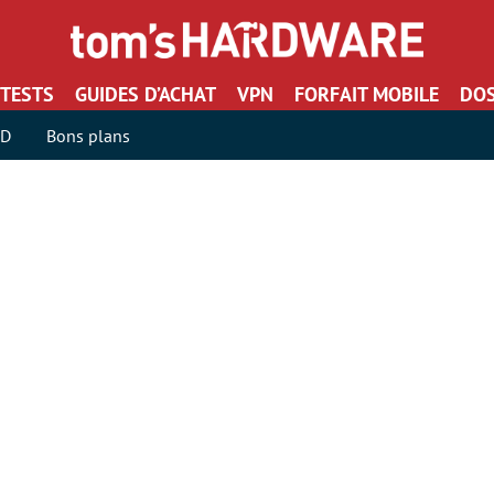
TESTS
GUIDES D’ACHAT
VPN
FORFAIT MOBILE
DOS
SD
Bons plans