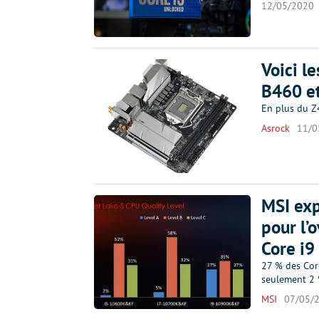
12/05/2020
Voici l
B460 e
En plus du Z4
Asrock
11/0
MSI exp
pour l’
Core i9 
27 % des Cor
seulement 2 
MSI
07/05/