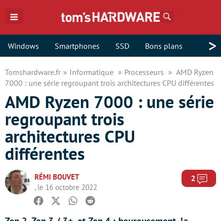
Rechercher
>
Windows
Smartphones
SSD
Bons plans
Tomshardware.fr
Informatique
Processeurs
AMD Ryzen
7000 : une série regroupant trois architectures CPU différentes
AMD Ryzen 7000 : une série
regroupant trois
architectures CPU
différentes
RÉMI BOUVET
Com
2
, le 16 octobre 2022
Facebook
Twitter
Whatsapp
Reddit