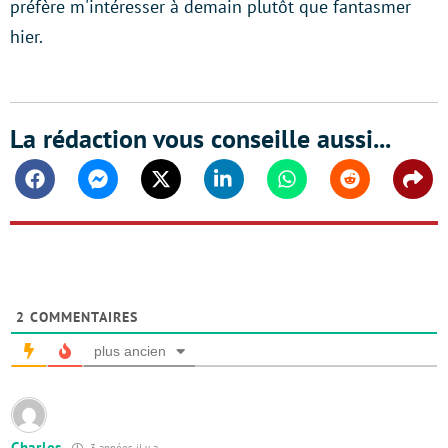
préfère m'intéresser à demain plutôt que fantasmer
hier.
La rédaction vous conseille aussi...
Facebook
Messenger
Twitter
Linkedin
Whatsapp
Reddit
Shar
2
COMMENTAIRES
plus ancien
Charles