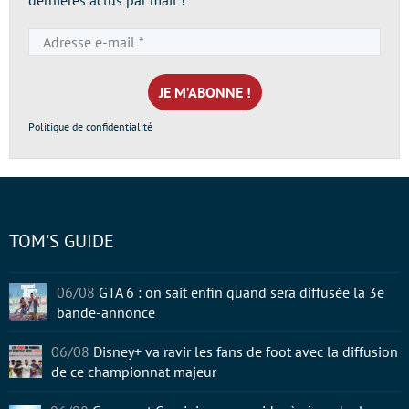
dernières actus par mail !
Adresse
e-
mail
*
Politique de confidentialité
TOM'S GUIDE
06/08
GTA 6 : on sait enfin quand sera diffusée la 3e
bande-annonce
06/08
Disney+ va ravir les fans de foot avec la diffusion
de ce championnat majeur