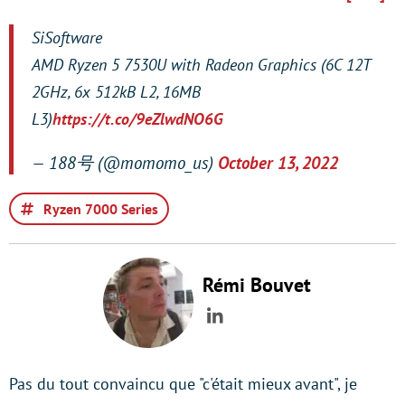
SiSoftware
AMD Ryzen 5 7530U with Radeon Graphics (6C 12T
2GHz, 6x 512kB L2, 16MB
L3)
https://t.co/9eZlwdNO6G
— 188号 (@momomo_us)
October 13, 2022
Ryzen 7000 Series
Rémi Bouvet
LinkedIn
Pas du tout convaincu que "c'était mieux avant", je