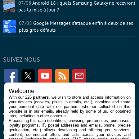
07/08
Android 18 : quels Samsung Galaxy ne recevront
pas la mise à jour ?
07/08
Google Messages s’attaque enfin à deux de ses
plus gros défauts
SUIVEZ-NOUS
Facebook
Twitter
Youtube
RSS
Newsletter
Welcome
With our 226
partners
, we wish to store and access information on
ENTREPRISE
À PROPOS
your devices (cookies, pixels in emails, etc.), combine and share
your personal data with our partners, whether collected on this
website or in our emails, already held by some of us, or obtained
Confidentialité et Cookies
Contact
later, including in other contexts.
Processing this data (identifiers, browsing, preferences, purchases,
Mentions légales et CGU
loyalty programs, IP, postal addresses and emails, phone, precise
geolocation, etc.) allows developing and offering you services,
Préférences Cookies
content, commercial offers and ads across your devices and