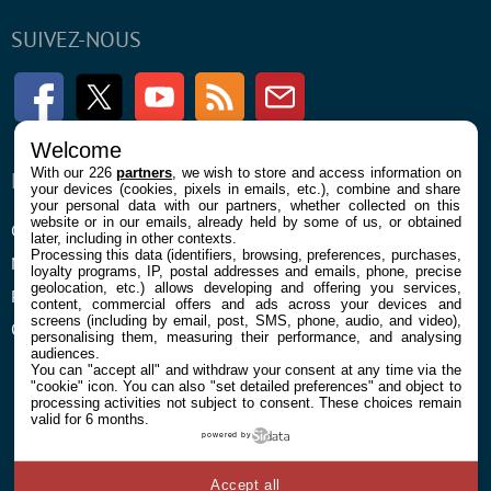
SUIVEZ-NOUS
Facebook
Twitter
Youtube
RSS
Newsletter
Welcome
With our 226
partners
, we wish to store and access information on
ENTREPRISE
À PROPOS
your devices (cookies, pixels in emails, etc.), combine and share
your personal data with our partners, whether collected on this
website or in our emails, already held by some of us, or obtained
Confidentialité et Cookies
Contact
later, including in other contexts.
Processing this data (identifiers, browsing, preferences, purchases,
Mentions légales et CGU
loyalty programs, IP, postal addresses and emails, phone, precise
geolocation, etc.) allows developing and offering you services,
Préférences Cookies
content, commercial offers and ads across your devices and
screens (including by email, post, SMS, phone, audio, and video),
Qui sommes nous
personalising them, measuring their performance, and analysing
audiences.
You can "accept all" and withdraw your consent at any time via the
"cookie" icon
. You can also "set detailed preferences" and object to
processing activities not subject to consent. These choices remain
valid for 6 months.
powered by
© 2026 Galaxie Media Tous droits réservés
Accept all