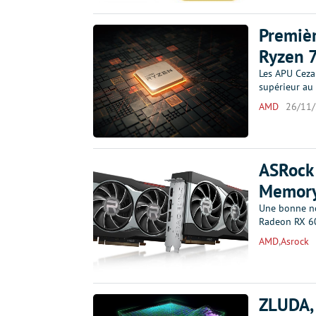
Premièr
Ryzen 
Les APU Ceza
supérieur a
AMD
26/11
ASRock 
Memory
Une bonne no
Radeon RX 60
AMD
,
Asrock
ZLUDA, 