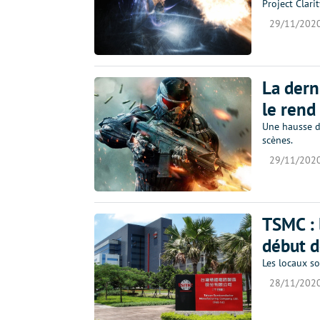
Project Clarit
29/11/202
La dern
le rend
Une hausse d
scènes.
29/11/202
TSMC : 
début d
Les locaux so
28/11/202