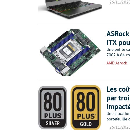
26/11/202
ASRock 
ITX pou
Une petite c
7002 à 64 cœ
AMD
,
Asrock
Les coû
par tro
impacté
Une situatio
portefeuille d
26/11/202