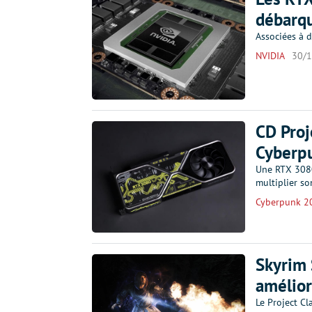
débarqu
Associées à 
NVIDIA
30/
CD Proj
Cyberp
Une RTX 3080
multiplier so
Cyberpunk 2
Skyrim 
amélior
Le Project Cl