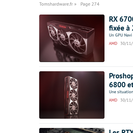
Tomshardware.fr
Page 274
RX 670
fixée à
Un GPU Navi 
AMD
30/11
Proshop
6800 e
Une situatio
AMD
30/11
Les RT