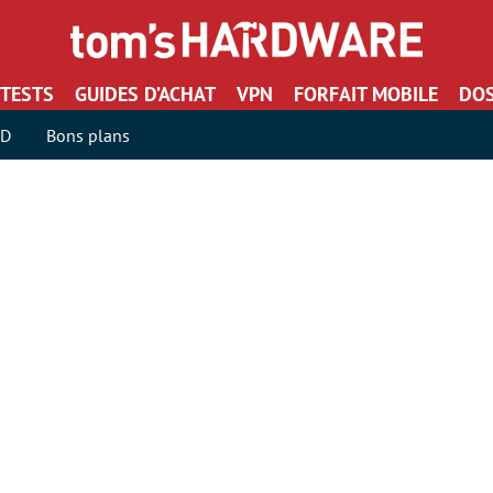
TESTS
GUIDES D’ACHAT
VPN
FORFAIT MOBILE
DOS
SD
Bons plans