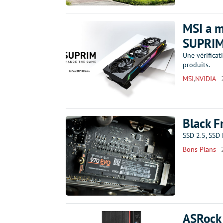
MSI a m
SUPRI
Une vérificat
produits.
MSI
,
NVIDIA
Black F
SSD 2.5, SSD 
Bons Plans
ASRock 