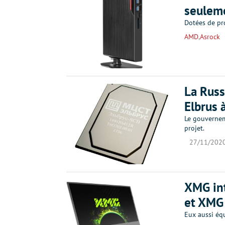
seulem
Dotées de pr
AMD
,
Asrock
La Russ
Elbrus 
Le gouverneme
projet.
27/11/202
XMG in
et XMG
Eux aussi éq