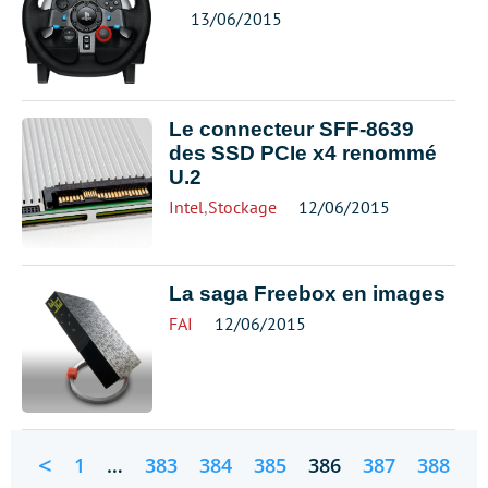
13/06/2015
Le connecteur SFF-8639
des SSD PCIe x4 renommé
U.2
Intel
,
Stockage
12/06/2015
La saga Freebox en images
FAI
12/06/2015
<
1
…
383
384
385
386
387
388