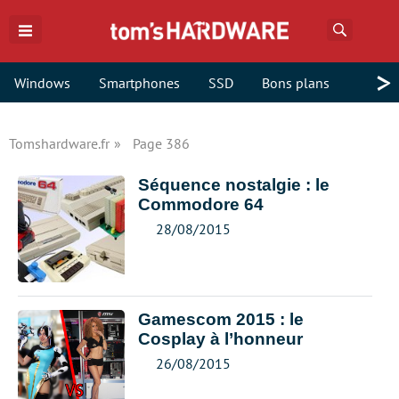
Recherch
>
Windows
Smartphones
SSD
Bons plans
Tomshardware.fr
Page 386
Séquence nostalgie : le
Commodore 64
28/08/2015
Gamescom 2015 : le
Cosplay à l’honneur
26/08/2015