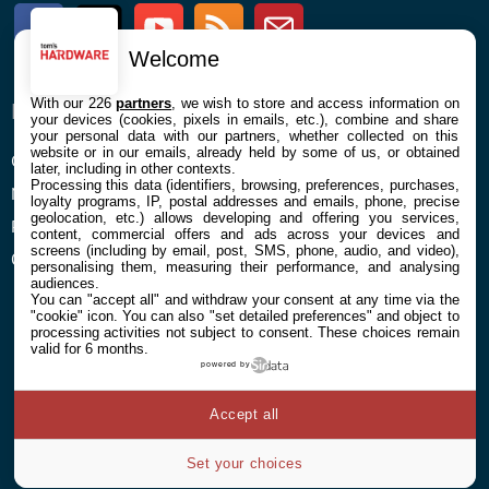
Facebook
Twitter
Youtube
RSS
Newsletter
Welcome
With our 226
partners
, we wish to store and access information on
ENTREPRISE
À PROPOS
your devices (cookies, pixels in emails, etc.), combine and share
your personal data with our partners, whether collected on this
website or in our emails, already held by some of us, or obtained
Confidentialité et Cookies
Contact
later, including in other contexts.
Processing this data (identifiers, browsing, preferences, purchases,
Mentions légales et CGU
loyalty programs, IP, postal addresses and emails, phone, precise
geolocation, etc.) allows developing and offering you services,
Préférences Cookies
content, commercial offers and ads across your devices and
screens (including by email, post, SMS, phone, audio, and video),
Qui sommes nous
personalising them, measuring their performance, and analysing
audiences.
You can "accept all" and withdraw your consent at any time via the
"cookie" icon
. You can also "set detailed preferences" and object to
processing activities not subject to consent. These choices remain
valid for 6 months.
powered by
© 2026 Galaxie Media Tous droits réservés
Accept all
Set your choices