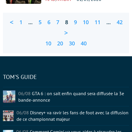
<
1
…
5
6
7
8
9
10
11
…
42
>
10
20
30
40
TOM'S GUIDE
06/08
GTA 6 : on sait enfin quand sera diffusée la 3e
bande-annonce
06/08
Disney+ va ravir les fans de foot avec la diffusion
de ce championnat majeur
06/08
Comment Gemini va vous aider à résoudre les