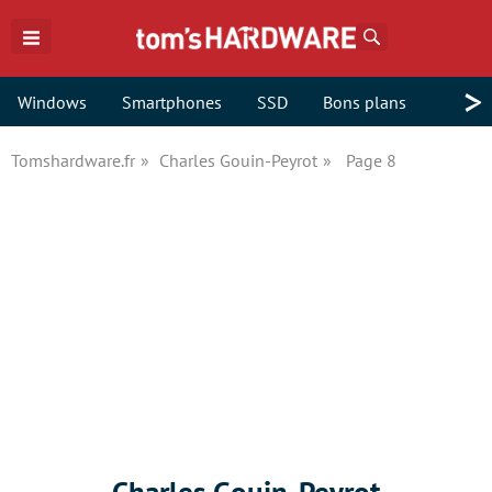
Rechercher
>
Windows
Smartphones
SSD
Bons plans
Tomshardware.fr
Charles Gouin-Peyrot
Page 8