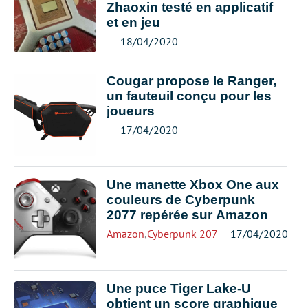
Zhaoxin testé en applicatif
et en jeu
18/04/2020
Cougar propose le Ranger,
un fauteuil conçu pour les
joueurs
17/04/2020
Une manette Xbox One aux
couleurs de Cyberpunk
2077 repérée sur Amazon
Amazon
,
Cyberpunk 2077
,
Xbox
17/04/2020
Une puce Tiger Lake-U
obtient un score graphique