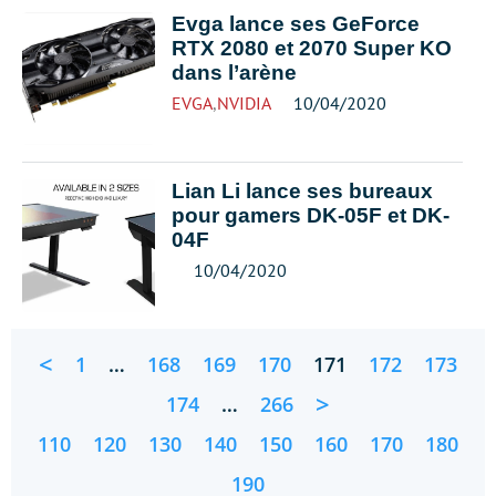
Evga lance ses GeForce
RTX 2080 et 2070 Super KO
dans l’arène
EVGA
,
NVIDIA
10/04/2020
Lian Li lance ses bureaux
pour gamers DK-05F et DK-
04F
10/04/2020
<
1
…
168
169
170
171
172
173
>
174
…
266
110
120
130
140
150
160
170
180
190