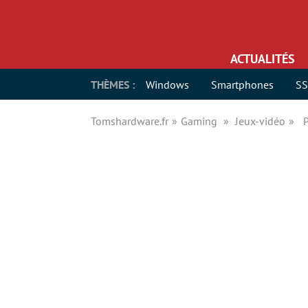
ACTUALITÉS
THÈMES :
Windows
Smartphones
S
Tomshardware.fr
Gaming
Jeux-vidéo
P