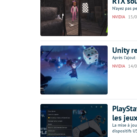
RTX sou
N'ayez pas pe
NVIDIA
15/
Unity r
Après l’ajout
NVIDIA
14/
PlaySta
les jeu
La mise à jou
dispositifs US