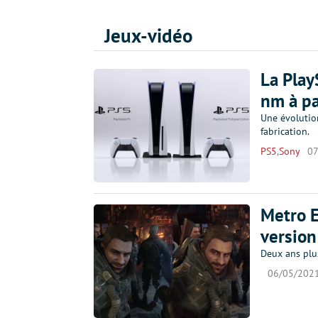
Jeux-vidéo
La Play
nm à pa
Une évolutio
fabrication.
PS5
,
Sony
07
Metro E
version
Deux ans plus 
06/05/202