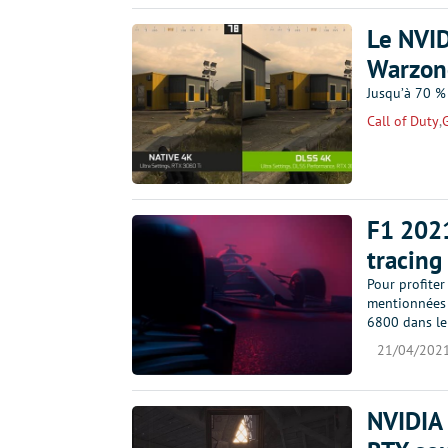
Le NVID
Warzone
Jusqu’à 70 %
Call of Duty
,
F1 2021
tracing
Pour profite
mentionnées 
6800 dans le
21/04/202
NVIDIA 