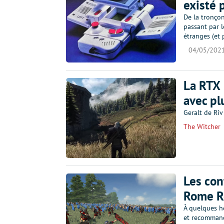
existé 
De la tronçon
passant par l
étranges (et 
04/05/202
La RTX 
avec pl
Geralt de Riv
The Witcher
Les con
Rome R
À quelques he
et recommandé