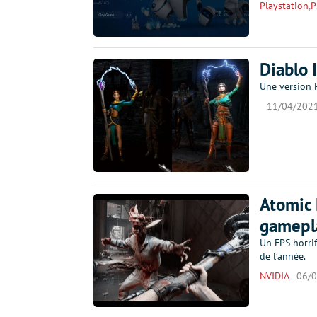
Playstation
,
P
Diablo 
Une version R
11/04/202
Atomic 
gamepla
Un FPS horri
de l’année.
NVIDIA
06/