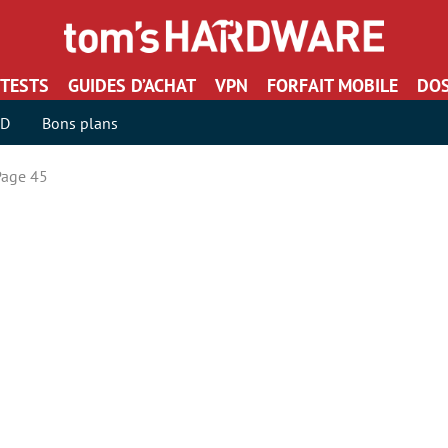
TESTS
GUIDES D’ACHAT
VPN
FORFAIT MOBILE
DOS
SD
Bons plans
age 45