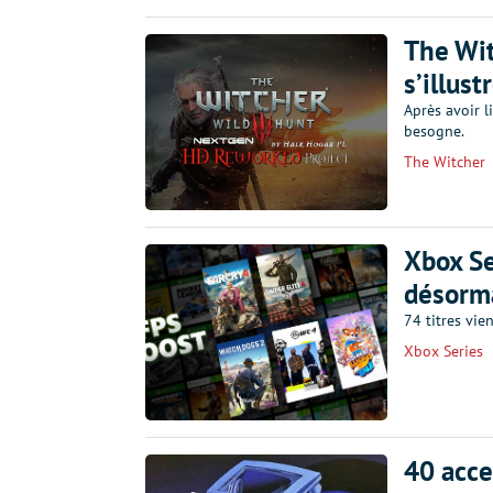
The Wi
s’illust
Après avoir 
besogne.
The Witcher
Xbox Se
désorma
74 titres vie
Xbox Series
40 acce