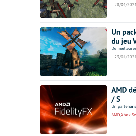
28/04/202
Un pack
du jeu 
De meilleures
23/04/202
AMD dép
/ S
Un partenari
AMD
,
Xbox Se