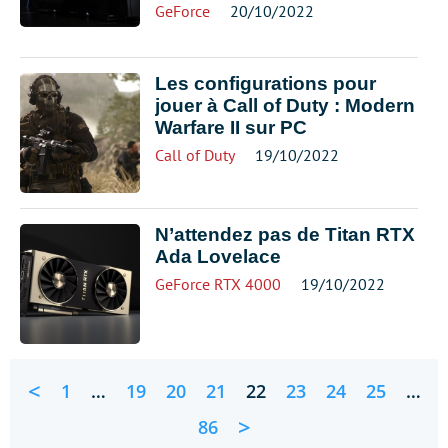
GeForce
20/10/2022
Les configurations pour
jouer à Call of Duty : Modern
Warfare II sur PC
Call of Duty
19/10/2022
N’attendez pas de Titan RTX
Ada Lovelace
GeForce RTX 4000
19/10/2022
<
1
…
19
20
21
22
23
24
25
…
>
86