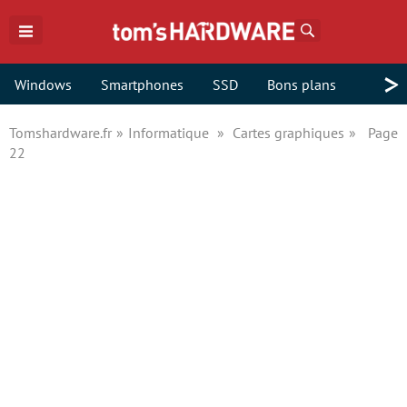
Rechercher
>
Windows
Smartphones
SSD
Bons plans
Tomshardware.fr
Informatique
Cartes graphiques
Page
22