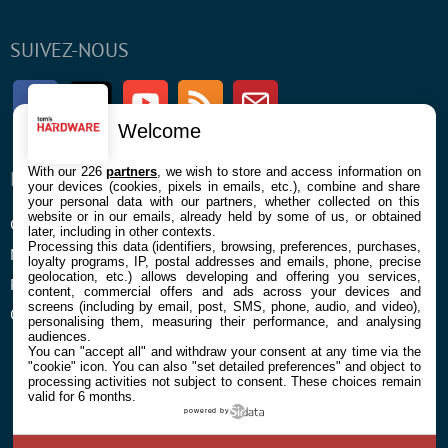
SUIVEZ-NOUS
Facebook
Twitter
Youtube
RSS
Newsletter
Welcome
With our 226
partners
, we wish to store and access information on
ENTREPRISE
À PROPOS
your devices (cookies, pixels in emails, etc.), combine and share
your personal data with our partners, whether collected on this
website or in our emails, already held by some of us, or obtained
Confidentialité et Cookies
Contact
later, including in other contexts.
Processing this data (identifiers, browsing, preferences, purchases,
Mentions légales et CGU
loyalty programs, IP, postal addresses and emails, phone, precise
geolocation, etc.) allows developing and offering you services,
Préférences Cookies
content, commercial offers and ads across your devices and
screens (including by email, post, SMS, phone, audio, and video),
Qui sommes nous
personalising them, measuring their performance, and analysing
audiences.
You can "accept all" and withdraw your consent at any time via the
"cookie" icon
. You can also "set detailed preferences" and object to
processing activities not subject to consent. These choices remain
valid for 6 months.
powered by
© 2026 Galaxie Media Tous droits réservés