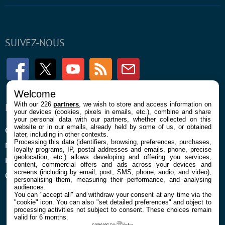
SUIVEZ-NOUS
Facebook
Twitter
Youtube
RSS
Newsletter
Welcome
With our 226
partners
, we wish to store and access information on
ENTREPRISE
À PROPOS
your devices (cookies, pixels in emails, etc.), combine and share
your personal data with our partners, whether collected on this
website or in our emails, already held by some of us, or obtained
Confidentialité et Cookies
Contact
later, including in other contexts.
Processing this data (identifiers, browsing, preferences, purchases,
Mentions légales et CGU
loyalty programs, IP, postal addresses and emails, phone, precise
geolocation, etc.) allows developing and offering you services,
Préférences Cookies
content, commercial offers and ads across your devices and
screens (including by email, post, SMS, phone, audio, and video),
Qui sommes nous
personalising them, measuring their performance, and analysing
audiences.
You can "accept all" and withdraw your consent at any time via the
"cookie" icon
. You can also "set detailed preferences" and object to
processing activities not subject to consent. These choices remain
valid for 6 months.
powered by