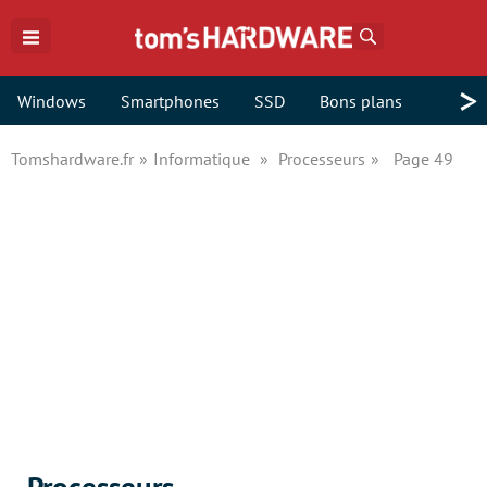
Rechercher
>
Windows
Smartphones
SSD
Bons plans
Tomshardware.fr
Informatique
Processeurs
Page 49