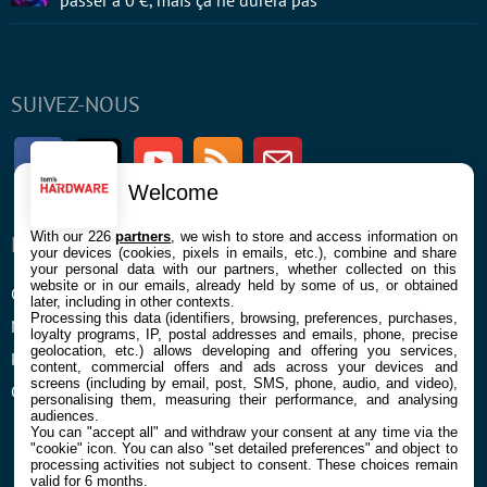
passer à 0 €, mais ça ne durera pas
SUIVEZ-NOUS
Facebook
Twitter
Youtube
RSS
Newsletter
Welcome
With our 226
partners
, we wish to store and access information on
ENTREPRISE
À PROPOS
your devices (cookies, pixels in emails, etc.), combine and share
your personal data with our partners, whether collected on this
website or in our emails, already held by some of us, or obtained
Confidentialité et Cookies
Contact
later, including in other contexts.
Processing this data (identifiers, browsing, preferences, purchases,
Mentions légales et CGU
loyalty programs, IP, postal addresses and emails, phone, precise
geolocation, etc.) allows developing and offering you services,
Préférences Cookies
content, commercial offers and ads across your devices and
screens (including by email, post, SMS, phone, audio, and video),
Qui sommes nous
personalising them, measuring their performance, and analysing
audiences.
You can "accept all" and withdraw your consent at any time via the
"cookie" icon
. You can also "set detailed preferences" and object to
processing activities not subject to consent. These choices remain
valid for 6 months.