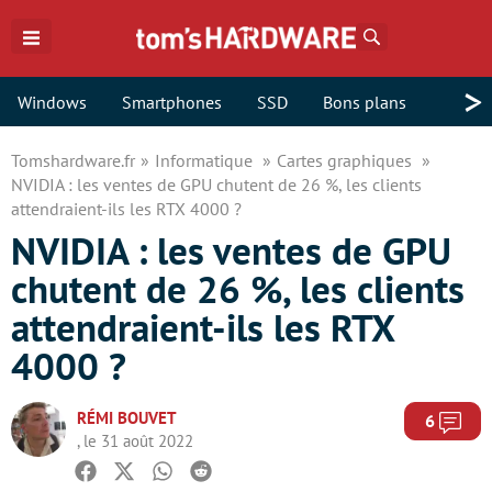
Rechercher
>
Windows
Smartphones
SSD
Bons plans
Tomshardware.fr
Informatique
Cartes graphiques
NVIDIA : les ventes de GPU chutent de 26 %, les clients
attendraient-ils les RTX 4000 ?
NVIDIA : les ventes de GPU
chutent de 26 %, les clients
attendraient-ils les RTX
4000 ?
RÉMI BOUVET
Com
6
, le 31 août 2022
Facebook
Twitter
Whatsapp
Reddit